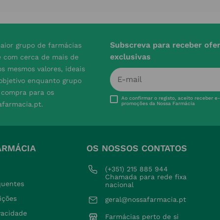
Subscreva para receber ofe
aior grupo de farmácias
exclusivas
e com cerca de mais de
s mesmos valores, ideais
 objetivo enquanto grupo
e compra para os
Ao confirmar o registo, aceito receber e
afarmacia.pt.
promoções da Nossa Farmácia
ARMÁCIA
OS NOSSOS CONTATOS
(+351) 215 885 944 
Chamada para rede fixa 
quentes
nacional
ições
geral@nossafarmacia.pt
ivacidade
Farmácias perto de si