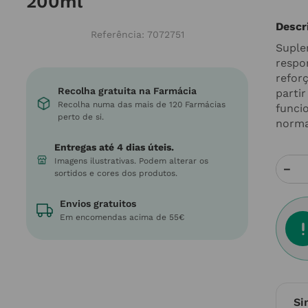
200ml
Descr
Referência
:
7072751
Suple
respo
refor
Recolha gratuita na Farmácia
parti
Recolha numa das mais de 120 Farmácias
funci
perto de si.
normal
Entregas até 4 dias úteis.
Imagens ilustrativas. Podem alterar os
－
sortidos e cores dos produtos.
Envios gratuitos
Em encomendas acima de 55€
Si