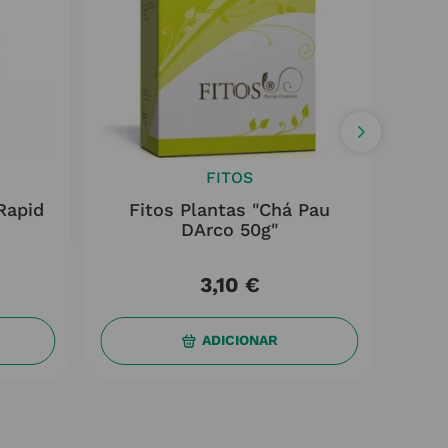
FITOS
Rapid
Fitos Plantas "Chá Pau
Aro
DArco 50g"
3
,
10
€
ADICIONAR