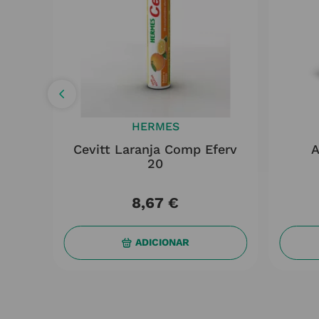
HERMES
ml
Cevitt Laranja Comp Eferv
A
20
8
,
67
€
ADICIONAR