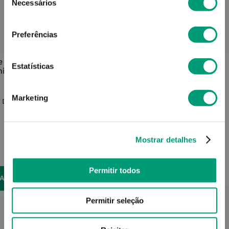
Necessários
de
consentimento
GOSTOU? ENTÃO VEJA ESTES PRODUTOS
Preferências
SIMILARES...
Estatísticas
VITIS
Vitis Acess Esc Dent Média
Marketing
c Dent
4,05
€
Mostrar detalhes
ADICIONAR
Permitir todos
NAR
Permitir seleção