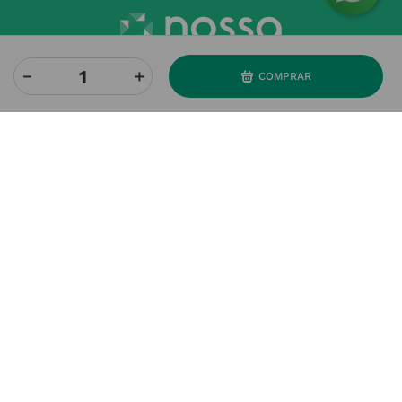
－
＋
COMPRAR
O Grupo Nossa Farmácia é o maior grupo de farmácias em
Portugal, conta atualmente com cerca de mais de 350
farmácias que partilham os mesmos valores, ideais e
políticas de gestão. O nosso objetivo enquanto grupo é dar
as melhores soluções de compra para os consumidores
através da nossafarmacia.pt.
Subscreva para receber ofertas e novidades
exclusivas
Subscrever
Ao confirmar o registo, aceito receber e-mails com notícias e promoções da
Nossa Farmácia