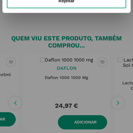
Rejeitar
QUEM VIU ESTE PRODUTO, TAMBÉM
COMPROU...
DAFLON
16x5ml
Daflon 1000 1000 Mg
Lacto
O
24,97
€
NAR
ADICIONAR