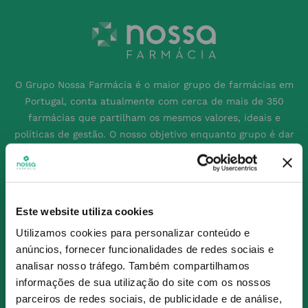
O Grupo Nossa Farmácia é o maior grupo de farmácias em
Portugal, conta atualmente com cerca de mais de 350
farmácias que partilham os mesmos valores, ideais e
políticas de gestão. O nosso objetivo enquanto grupo é dar
as melhores soluções de compra para os consumidores
através da nossafarmacia.pt.
Este website utiliza cookies
Subscreva para receber ofertas e novidades
Utilizamos cookies para personalizar conteúdo e
exclusivas
anúncios, fornecer funcionalidades de redes sociais e
Subscrever
analisar nosso tráfego.
Também compartilhamos
informações de sua utilização do site com os nossos
Ao confirmar o registo, aceito receber e-mails com notícias e promoções da
Nossa Farmácia
parceiros de redes sociais, de publicidade e de análise,