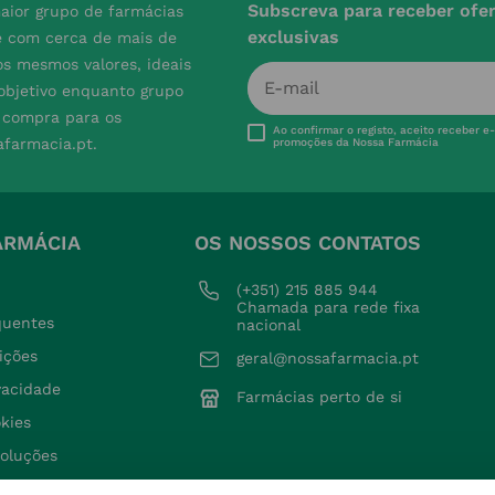
Subscreva para receber ofe
aior grupo de farmácias
exclusivas
e com cerca de mais de
s mesmos valores, ideais
 objetivo enquanto grupo
e compra para os
Ao confirmar o registo, aceito receber e
afarmacia.pt.
promoções da Nossa Farmácia
ARMÁCIA
OS NOSSOS CONTATOS
(+351) 215 885 944 
Chamada para rede fixa 
quentes
nacional
ições
geral@nossafarmacia.pt
ivacidade
Farmácias perto de si
okies
voluções