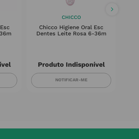
CHICCO
 Esc
Chicco Higiene Oral Esc
Gum
-36m
Dentes Leite Rosa 6-36m
ível
Produto Indisponível
NOTIFICAR-ME