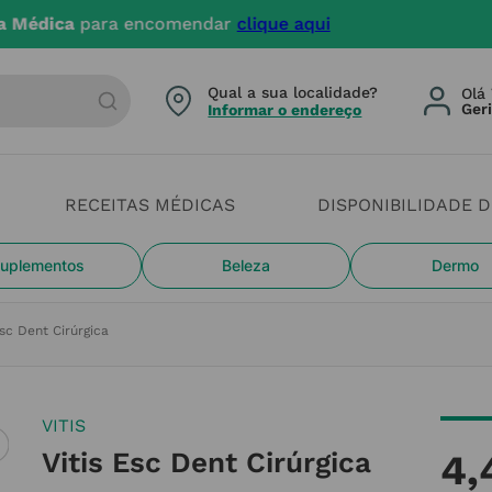
4 dias úteis. Devido aos cheias estamos com constrangi
arca ou categoria
Qual a sua localidade?
Olá 
Informar o endereço
RECEITAS MÉDICAS
DISPONIBILIDADE 
uplementos
Beleza
Dermo
Esc Dent Cirúrgica
VITIS
Vitis Esc Dent Cirúrgica
4
,