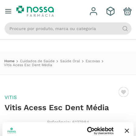
Qual a sua localidade?
Informar o endereço
Procure por produto, marca ou categoria
Cuidados de Saúde
Saúde Oral
Escovas
Vitis Acess Esc Dent Média
VITIS
Vitis Acess Esc Dent Média
Referência
:
6137984