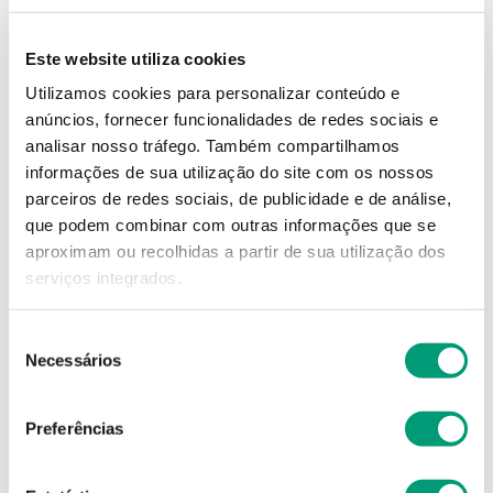
4
,
05
€
Este website utiliza cookies
Descrição
Utilizamos cookies para personalizar conteúdo e
anúncios, fornecer funcionalidades de redes sociais e
Escova de dentes com filamentos de dureza média e
analisar nosso tráfego.
Também compartilhamos
perfil ondulado, especificamente concebida para a
informações de sua utilização do site com os nossos
higiene oral diária em adultos que necessitem de
parceiros de redes sociais, de publicidade e de análise,
uma maior precisão na escovagem.
que podem combinar com outras informações que se
aproximam ou recolhidas a partir de sua utilização dos
Adicionar o produto no carrinho não garante a
sua reserva.
Finalize a compra e garanta o seu
serviços integrados.
produto!
Seleção
Necessários
de
Simule o prazo e custo de entrega
consentimento
Preferências
Não sei o meu código postal