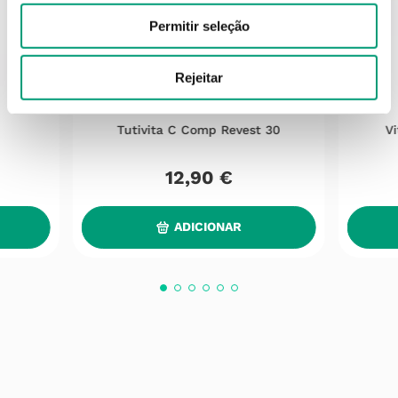
Permitir seleção
Rejeitar
TUTIVITA
0
Tutivita C Comp Revest 30
V
12
,
90
€
ADICIONAR