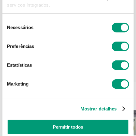
Contra-indicações
serviços integrados.
Seleção
Necessários
de
Informações técnicas
consentimento
Preferências
Estatísticas
PODERÁ TAMBÉM GOSTAR
Marketing
Mostrar detalhes
Permitir todos