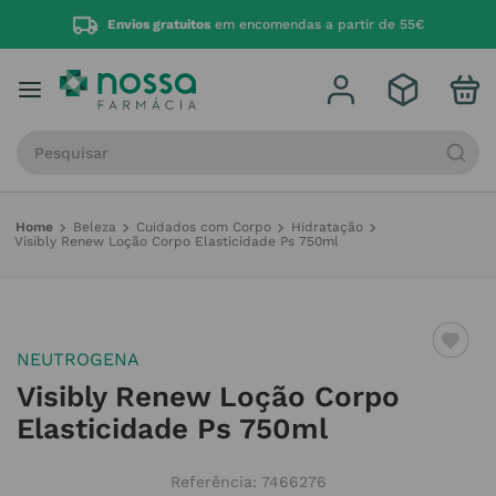
Envios gratuitos
em encomendas a partir de 55€
Procure por produto, marca ou categoria
Beleza
Cuidados com Corpo
Hidratação
Visibly Renew Loção Corpo Elasticidade Ps 750ml
NEUTROGENA
Visibly Renew Loção Corpo
Elasticidade Ps 750ml
Referência
:
7466276