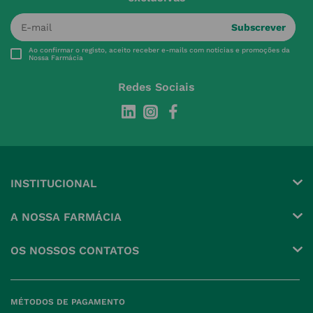
Subscrever
Ao confirmar o registo, aceito receber e-mails com notícias e promoções da
Nossa Farmácia
Redes Sociais
INSTITUCIONAL
Conta
A NOSSA FARMÁCIA
Pedidos
Grupo
OS NOSSOS CONTATOS
Produtos Favoritos
Perguntas Frequentes
(+351) 215 885 944 Chamada 
para rede fixa nacional
Termos e Condições
MÉTODOS DE PAGAMENTO
geral@nossafarmacia.pt