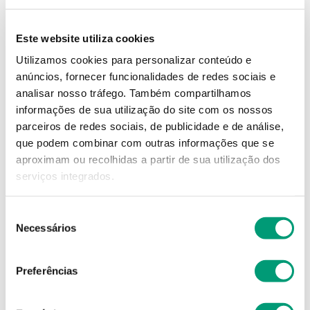
15
,
03
€
Este website utiliza cookies
Descrição
Utilizamos cookies para personalizar conteúdo e
anúncios, fornecer funcionalidades de redes sociais e
analisar nosso tráfego.
Também compartilhamos
Adicionar o produto no carrinho não garante a
informações de sua utilização do site com os nossos
sua reserva.
Finalize a compra e garanta o seu
parceiros de redes sociais, de publicidade e de análise,
produto!
que podem combinar com outras informações que se
aproximam ou recolhidas a partir de sua utilização dos
Simule o prazo e custo de entrega
serviços integrados.
Seleção
Necessários
de
Não sei o meu código postal
consentimento
Preferências