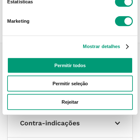
Estatísticas
Recolha em loja
Compre no site e recolha numa das mais de 120 Farmácias
perto de si.
Marketing
Mostrar detalhes
Descrição do Produto
Permitir todos
Permitir seleção
Modo de utilização
Rejeitar
Contra-indicações