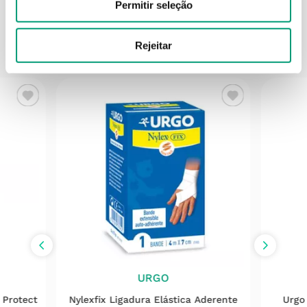
Permitir seleção
Rejeitar
PODERÁ TAMBÉM GOSTAR
URGO
 Protect
Nylexfix Ligadura Elástica Aderente
Urgo