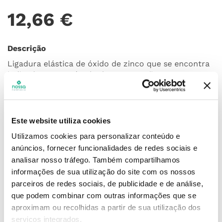
12
,
66
€
Descrição
Ligadura elástica de óxido de zinco que se encontra
indicada como método de compressão para o
controlo de edemas e redução do inchaço
provocado por problemas venosos crónicos.
Adicionar o produto no carrinho não garante a
Este website utiliza cookies
sua reserva.
Finalize a compra e garanta o seu
Utilizamos cookies para personalizar conteúdo e
produto!
anúncios, fornecer funcionalidades de redes sociais e
analisar nosso tráfego.
Também compartilhamos
informações de sua utilização do site com os nossos
Simule o prazo e custo de entrega
parceiros de redes sociais, de publicidade e de análise,
que podem combinar com outras informações que se
aproximam ou recolhidas a partir de sua utilização dos
serviços integrados.