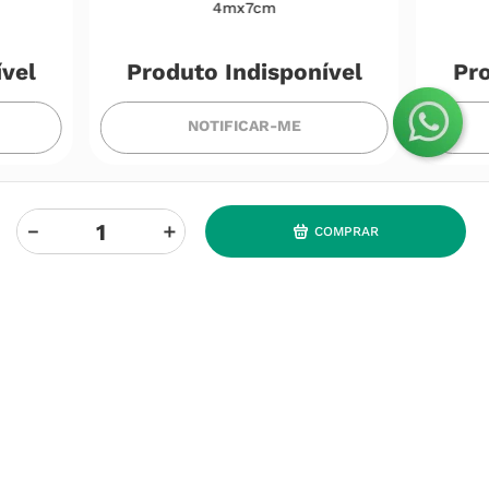
4mx7cm
ível
Produto Indisponível
Pro
NOTIFICAR-ME
－
＋
COMPRAR