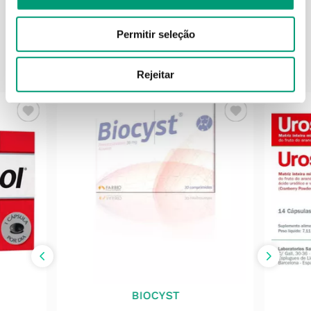
Permitir seleção
PODERÁ TAMBÉM GOSTAR
Rejeitar
BIOCYST