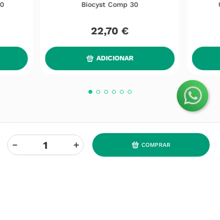
30
Biocyst Comp 30
22
,
70
€
ADICIONAR
－
＋
COMPRAR