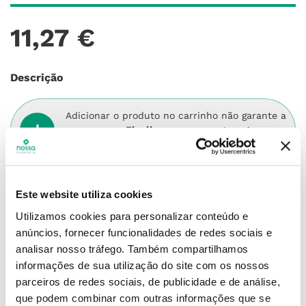
11
,
27
€
Descrição
Adicionar o produto no carrinho não garante a
sua reserva.
Finalize a compra e garanta o seu
produto!
Simule o prazo e custo de entrega
Este website utiliza cookies
Utilizamos cookies para personalizar conteúdo e
anúncios, fornecer funcionalidades de redes sociais e
analisar nosso tráfego.
Também compartilhamos
Não sei o meu código postal
informações de sua utilização do site com os nossos
parceiros de redes sociais, de publicidade e de análise,
que podem combinar com outras informações que se