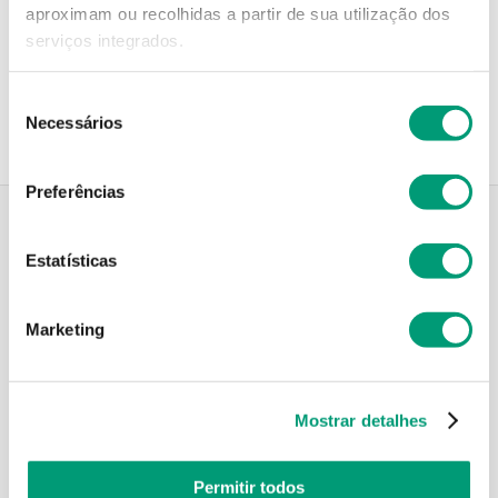
aproximam ou recolhidas a partir de sua utilização dos
serviços integrados.
Recolha em loja
Compre no site e recolha numa das mais de 120 Farmácias
perto de si.
Seleção
Necessários
de
consentimento
Preferências
Estatísticas
Descrição do Produto
Marketing
Modo de utilização
Mostrar detalhes
Informações técnicas
Permitir todos