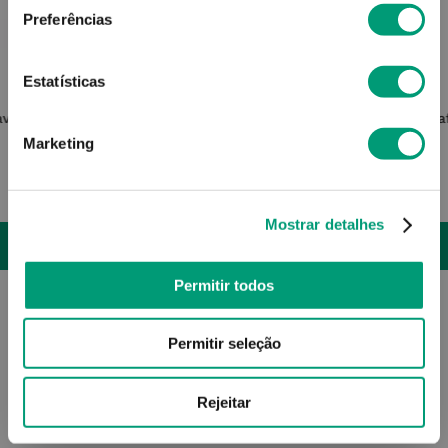
Preferências
Estatísticas
ADVANCIS
Lavagem
Advancis Intimate Sensitive Gel
Sa
Íntimo 400ml
Marketing
18
,
35
€
Mostrar detalhes
ADICIONAR
Permitir todos
Permitir seleção
Rejeitar