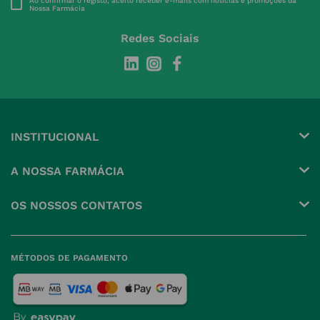
Ao confirmar o registo, aceito receber e-mails com notícias e promoções da
Nossa Farmácia
Redes Sociais
INSTITUCIONAL
Conta
A NOSSA FARMÁCIA
Pedidos
Grupo
OS NOSSOS CONTATOS
Produtos Favoritos
Perguntas Frequentes
(+351) 215 885 944 Chamada 
para rede fixa nacional
Termos e Condições
MÉTODOS DE PAGAMENTO
geral@nossafarmacia.pt
Política de Privacidade
Farmácias perto de si
Política de Cookies