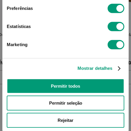
Preferências
TEGADERM
Estatísticas
10cm
Tegaderm + Pad Penso Estéril
Leukopl
Transparente C/ Compressa Absorv
Marketing
9cmx25cm 5
ível
Produto Indisponível
Pro
Mostrar detalhes
NOTIFICAR-ME
Permitir todos
Permitir seleção
Rejeitar