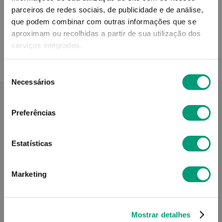
parceiros de redes sociais, de publicidade e de análise,
Recolha em loja
que podem combinar com outras informações que se
Compre no site e recolha numa das mais de 120 Farmácias
aproximam ou recolhidas a partir de sua utilização dos
perto de si.
serviços integrados.
Seleção
Necessários
de
consentimento
Preferências
Descrição do Produto
Estatísticas
Modo de utilização
Marketing
Contra-indicações
Mostrar detalhes