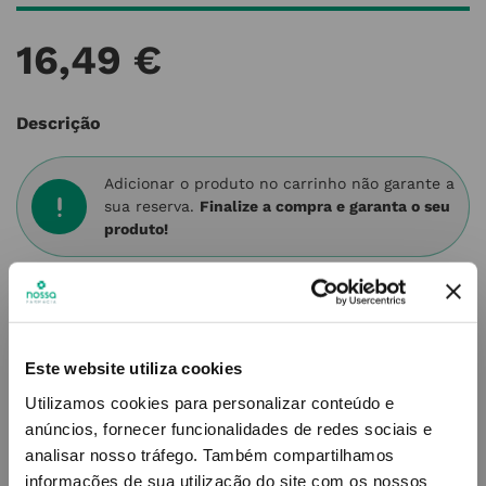
16
,
49
€
Descrição
Adicionar o produto no carrinho não garante a
sua reserva.
Finalize a compra e garanta o seu
produto!
Simule o prazo e custo de entrega
Este website utiliza cookies
Utilizamos cookies para personalizar conteúdo e
Não sei o meu código postal
anúncios, fornecer funcionalidades de redes sociais e
analisar nosso tráfego.
Também compartilhamos
informações de sua utilização do site com os nossos