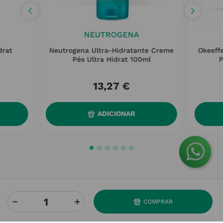
NEUTROGENA
drat
Neutrogena Ultra-Hidratante Creme
Okeeff
Pés Ultra Hidrat 100ml
P
13
,
27
€
ADICIONAR
－
＋
COMPRAR