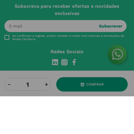
Subscreva para receber ofertas e novidades
exclusivas
Subscrever
Ao confirmar o registo, aceito receber e-mails com notícias e promoções da
Nossa Farmácia
Redes Sociais
－
＋
COMPRAR
INSTITUCIONAL
Conta
A NOSSA FARMÁCIA
Pedidos
Grupo
OS NOSSOS CONTATOS
Produtos Favoritos
Perguntas Frequentes
(+351) 215 885 944 Chamada 