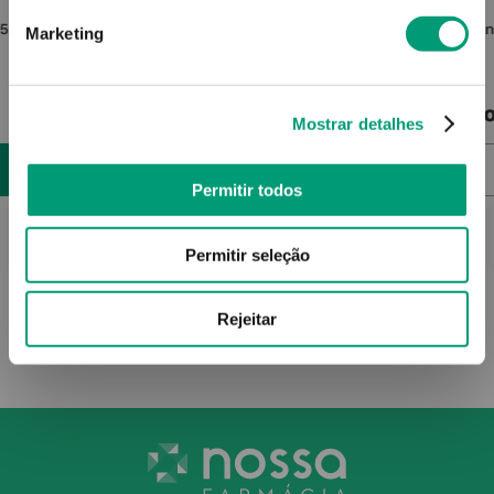
 5x5cm
Hydrofilm Penso Estéril Auto-Adesivo
Con
Marketing
15cmx20cm 10
30
,
63
€
Pro
Mostrar detalhes
ADICIONAR
Permitir todos
Permitir seleção
Rejeitar