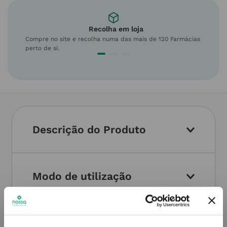
Recolha em loja
Compre no site e recolha numa das mais de 120 Farmácias
perto de si.
Descrição do Produto
Modo de utilização
Informações técnicas