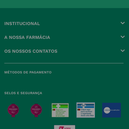
INSTITUCIONAL
Conta
A NOSSA FARMÁCIA
Pedidos
Grupo
OS NOSSOS CONTATOS
Produtos Favoritos
Perguntas Frequentes
(+351) 215 885 944 Chamada 
para rede fixa nacional
Termos e Condições
MÉTODOS DE PAGAMENTO
geral@nossafarmacia.pt
Política de Privacidade
Farmácias perto de si
Política de Cookies
SELOS E SEGURANÇA
Política de Devoluções