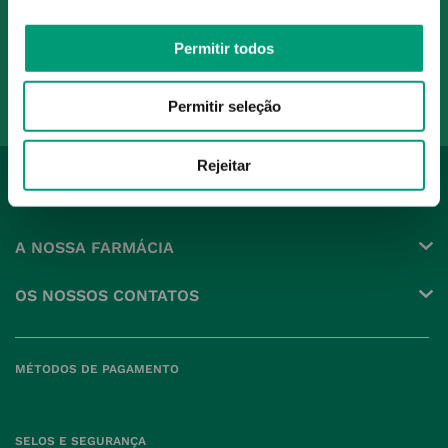
Ao confirmar o registo, aceito receber e-mails com notícias e promoções da
Nossa Farmácia
Permitir todos
Redes Sociais
Permitir seleção
Rejeitar
INSTITUCIONAL
Conta
A NOSSA FARMÁCIA
Pedidos
Grupo
OS NOSSOS CONTATOS
Produtos Favoritos
Perguntas Frequentes
(+351) 215 885 944 Chamada 
para rede fixa nacional
Termos e Condições
MÉTODOS DE PAGAMENTO
geral@nossafarmacia.pt
Política de Privacidade
Farmácias perto de si
Política de Cookies
SELOS E SEGURANÇA