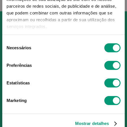
parceiros de redes sociais, de publicidade e de análise,
que podem combinar com outras informações que se
aproximam ou recolhidas a partir de sua utilização dos
serviços integrados.
Seleção
O Grupo Nossa Farmácia é o maior grupo de farmácias em
Necessários
de
Portugal, conta atualmente com cerca de mais de 350
consentimento
farmácias que partilham os mesmos valores, ideais e
Preferências
políticas de gestão. O nosso objetivo enquanto grupo é dar
as melhores soluções de compra para os consumidores
através da nossafarmacia.pt.
Estatísticas
Marketing
Subscreva para receber ofertas e novidades
exclusivas
Subscrever
Mostrar detalhes