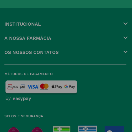
INSTITUCIONAL
Conta
A NOSSA FARMÁCIA
Pedidos
Grupo
OS NOSSOS CONTATOS
Produtos Favoritos
Perguntas Frequentes
(+351) 215 885 944 Chamada 
para rede fixa nacional
Termos e Condições
MÉTODOS DE PAGAMENTO
geral@nossafarmacia.pt
Política de Privacidade
Farmácias perto de si
Política de Cookies
Política de Devoluções
SELOS E SEGURANÇA