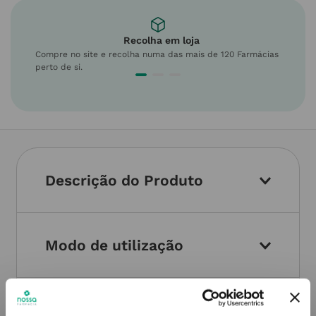
Recolha em loja
Compre no site e recolha numa das mais de 120 Farmácias
perto de si.
Descrição do Produto
Modo de utilização
Informações técnicas