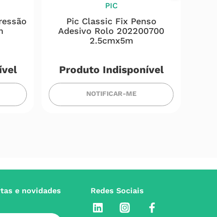
PIC
ressão
Pic Classic Fix Penso
Pic 
m
Adesivo Rolo 202200700
P
2.5cmx5m
ível
Produto Indisponível
NOTIFICAR-ME
rtas e novidades
Redes Sociais