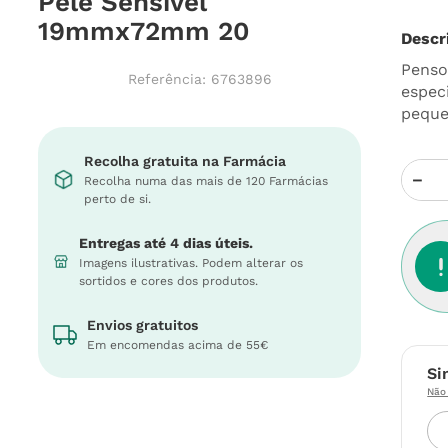
Pele Sensível
19mmx72mm 20
Descr
Pensos
Referência
:
6763896
espec
peque
Recolha gratuita na Farmácia
－
Recolha numa das mais de 120 Farmácias
perto de si.
Entregas até 4 dias úteis.
Imagens ilustrativas. Podem alterar os
sortidos e cores dos produtos.
Envios gratuitos
Em encomendas acima de 55€
Si
Não 