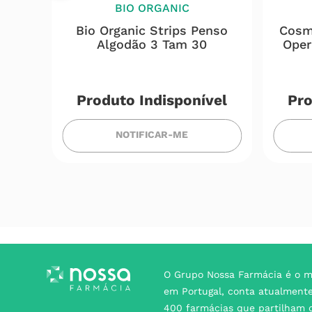
BIO ORGANIC
téril
Bio Organic Strips Penso
Cosm
ressa
Algodão 3 Tam 30
Oper
5
Produto Indisponível
Pro
NOTIFICAR-ME
O Grupo Nossa Farmácia é o m
em Portugal, conta atualment
400 farmácias que partilham o