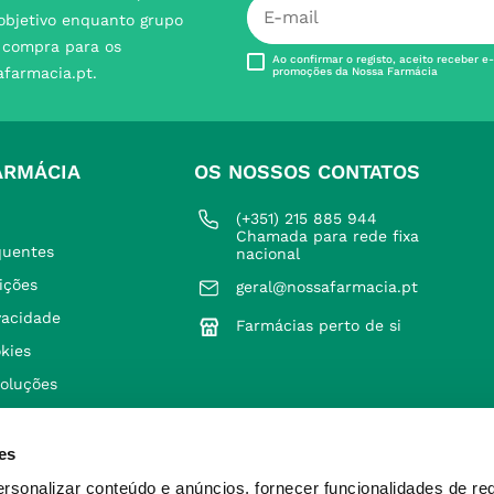
 objetivo enquanto grupo
e compra para os
Ao confirmar o registo, aceito receber e
afarmacia.pt.
promoções da Nossa Farmácia
ARMÁCIA
OS NOSSOS CONTATOS
(+351) 215 885 944 
Chamada para rede fixa 
quentes
nacional
ições
geral@nossafarmacia.pt
ivacidade
Farmácias perto de si
okies
voluções
es
ersonalizar conteúdo e anúncios, fornecer funcionalidades de re