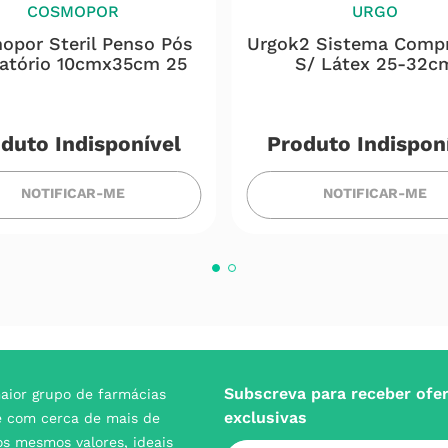
COSMOPOR
URGO
opor Steril Penso Pós
Urgok2 Sistema Comp
atório 10cmx35cm 25
S/ Látex 25-32c
duto Indisponível
Produto Indispon
NOTIFICAR-ME
NOTIFICAR-ME
Subscreva para receber ofe
aior grupo de farmácias
exclusivas
e com cerca de mais de
s mesmos valores, ideais