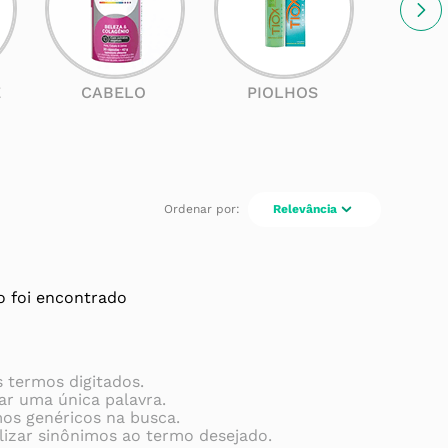
E
CABELO
PIOLHOS
SOL
Relevância
 foi encontrado
s termos digitados.
zar uma única palavra.
mos genéricos na busca.
lizar sinônimos ao termo desejado.