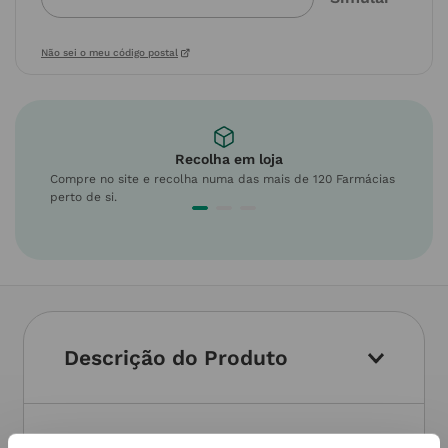
Não sei o meu código postal
Recolha em loja
Compre no site e recolha numa das mais de 120 Farmácias
perto de si.
Descrição do Produto