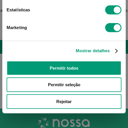
TENA
Estatísticas
ralda 6
Tena Lady Penso Super 30
Molic
Marketing
14
,
28
€
ADICIONAR
Mostrar detalhes
Permitir todos
Permitir seleção
Rejeitar