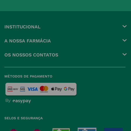
INSTITUCIONAL
Conta
A NOSSA FARMÁCIA
Pedidos
Grupo
OS NOSSOS CONTATOS
Produtos Favoritos
Perguntas Frequentes
(+351) 215 885 944 Chamada 
para rede fixa nacional
Termos e Condições
MÉTODOS DE PAGAMENTO
geral@nossafarmacia.pt
Política de Privacidade
Farmácias perto de si
Política de Cookies
Política de Devoluções
SELOS E SEGURANÇA