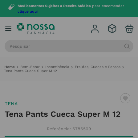
Medicamentos Sujeitos a Receita Médica
para encomendar
clique aqui
Procure por produto, marca ou categoria
Bem-Estar
Incontinência
Fraldas, Cuecas e Pensos
Tena Pants Cueca Super M 12
TENA
Tena Pants Cueca Super M 12
Referência
:
6786509