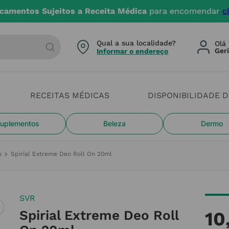
camentos Sujeitos a Receita Médica
para encomendar
c
arca ou categoria
Qual a sua localidade?
Olá 
Informar o endereço
RECEITAS MÉDICAS
DISPONIBILIDADE 
uplementos
Beleza
Dermo
s
Spirial Extreme Deo Roll On 20ml
SVR
Spirial Extreme Deo Roll
10