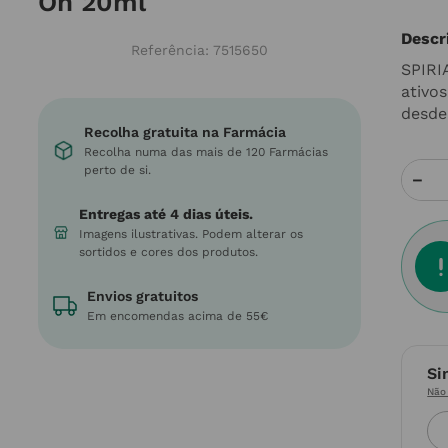
On 20ml
Descr
Referência
:
7515650
SPIRI
ativo
desde
Recolha gratuita na Farmácia
Recolha numa das mais de 120 Farmácias
perto de si.
－
Entregas até 4 dias úteis.
Imagens ilustrativas. Podem alterar os
sortidos e cores dos produtos.
Envios gratuitos
Em encomendas acima de 55€
Si
Não 