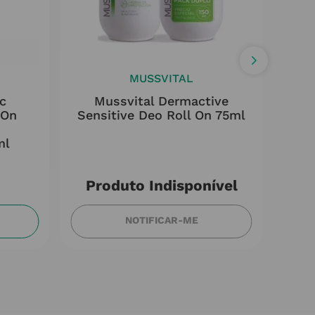
MUSSVITAL
c
Mussvital Dermactive
In
 On
Sensitive Deo Roll On 75ml
ml
Produto Indisponível
NOTIFICAR-ME