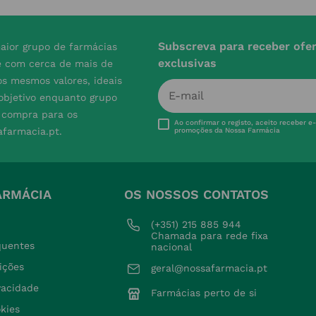
Subscreva para receber ofe
aior grupo de farmácias
exclusivas
e com cerca de mais de
s mesmos valores, ideais
 objetivo enquanto grupo
e compra para os
Ao confirmar o registo, aceito receber e
afarmacia.pt.
promoções da Nossa Farmácia
ARMÁCIA
OS NOSSOS CONTATOS
(+351) 215 885 944 
Chamada para rede fixa 
quentes
nacional
ições
geral@nossafarmacia.pt
ivacidade
Farmácias perto de si
okies