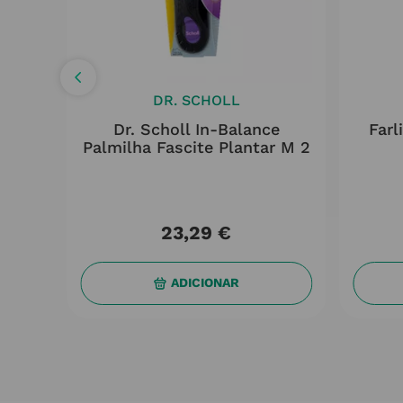
DR. SCHOLL
e
Dr. Scholl In-Balance
Farl
har S
Palmilha Fascite Plantar M 2
23
,
29
€
ADICIONAR