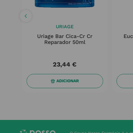
URIAGE
s Gel
Uriage Bar Cica-Cr Cr
Euc
ml
Reparador 50ml
23
,
44
€
ADICIONAR