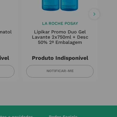
LA ROCHE POSAY
matol
Lipikar Promo Duo Gel
A
Lavante 2x750ml + Desc
50% 2ª Embalagem
ível
Produto Indisponível
NOTIFICAR-ME
rtas e novidades
Redes Sociais