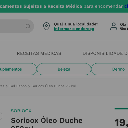
4 dias úteis. Devido aos cheias estamos com constrangi
arca ou categoria
Qual a sua localidade?
Olá 
Informar o endereço
RECEITAS MÉDICAS
DISPONIBILIDADE 
uplementos
Beleza
Dermo
tes
Gel Banho
Sorioox Óleo Duche 250ml
SORIOOX
Sorioox Óleo Duche
19