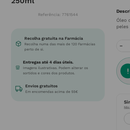
250ml
Descr
Referência
:
7761544
Óleo 
peles 
Recolha gratuita na Farmácia
Recolha numa das mais de 120 Farmácias
－
perto de si.
Entregas até 4 dias úteis.
Imagens ilustrativas. Podem alterar os
sortidos e cores dos produtos.
Envios gratuitos
Em encomendas acima de 55€
Si
Não 