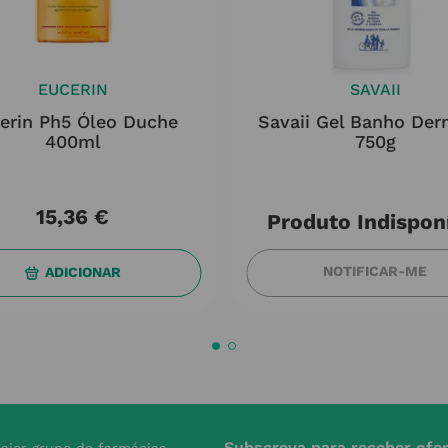
EUCERIN
SAVAII
erin Ph5 Óleo Duche
Savaii Gel Banho Der
400ml
750g
15
,
36
€
Produto Indispon
NOTIFICAR-ME
ADICIONAR
Subscreva para receber ofe