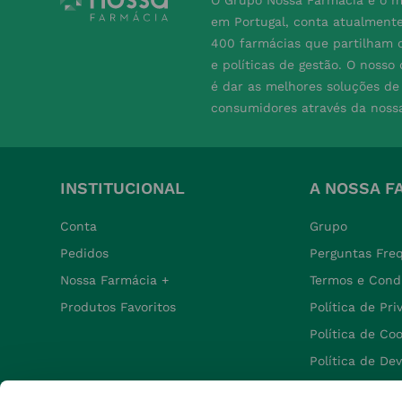
O Grupo Nossa Farmácia é o m
em Portugal, conta atualment
400 farmácias que partilham o
e políticas de gestão. O nosso
é dar as melhores soluções d
consumidores através da noss
INSTITUCIONAL
A NOSSA F
Conta
Grupo
Pedidos
Perguntas Fre
Nossa Farmácia +
Termos e Cond
Produtos Favoritos
Política de Pr
Política de Co
Política de De