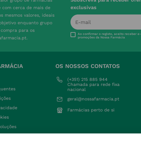
aior grupo de farmácias
exclusivas
e com cerca de mais de
s mesmos valores, ideais
 objetivo enquanto grupo
e compra para os
Ao confirmar o registo, aceito receber e
afarmacia.pt.
promoções da Nossa Farmácia
ARMÁCIA
OS NOSSOS CONTATOS
(+351) 215 885 944 
Chamada para rede fixa 
quentes
nacional
ições
geral@nossafarmacia.pt
ivacidade
Farmácias perto de si
okies
voluções