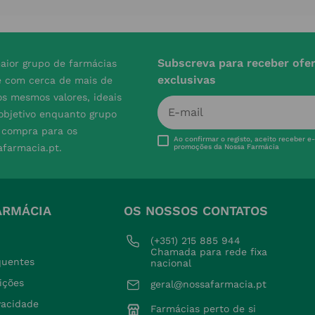
Subscreva para receber ofe
aior grupo de farmácias
exclusivas
e com cerca de mais de
s mesmos valores, ideais
 objetivo enquanto grupo
e compra para os
Ao confirmar o registo, aceito receber e
afarmacia.pt.
promoções da Nossa Farmácia
ARMÁCIA
OS NOSSOS CONTATOS
(+351) 215 885 944 
Chamada para rede fixa 
quentes
nacional
ições
geral@nossafarmacia.pt
ivacidade
Farmácias perto de si