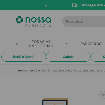
Entregas até 
Procure por produto, m
PARCEIROS
Bebé e Mamã
Cabelo
S
Bebé e Mamã
Saúde Bebé
Protetores Solares