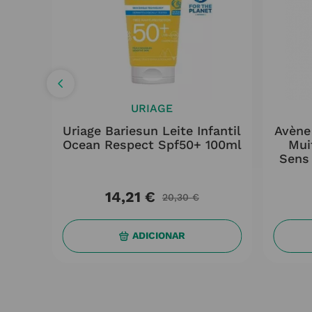
URIAGE
trics
Uriage Bariesun Leite Infantil
Avène
l
Ocean Respect Spf50+ 100ml
Mui
Sens
14
,
21
€
20
,
30
€
ADICIONAR