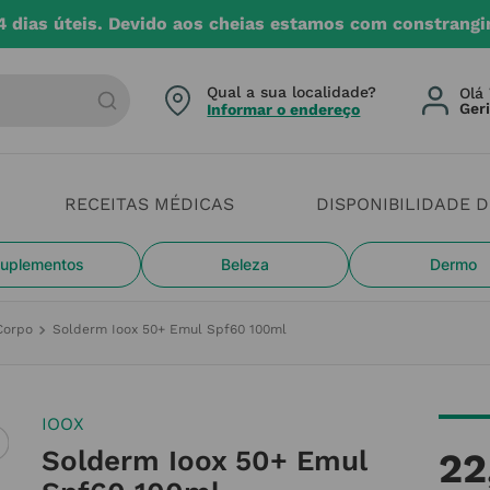
4 dias úteis. Devido aos cheias estamos com constrangi
arca ou categoria
Qual a sua localidade?
Olá 
Informar o endereço
RECEITAS MÉDICAS
DISPONIBILIDADE 
uplementos
Beleza
Dermo
Corpo
Solderm Ioox 50+ Emul Spf60 100ml
IOOX
Solderm Ioox 50+ Emul
22