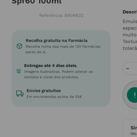
Spf60 100ml
Descr
Referência
:
6908822
Emuls
espec
muito
Recolha gratuita na Farmácia
Textur
Recolha numa das mais de 120 Farmácias
tolerâ
perto de si.
Entregas até 4 dias úteis.
－
Imagens ilustrativas. Podem alterar os
sortidos e cores dos produtos.
Envios gratuitos
Em encomendas acima de 55€
Si
Não 