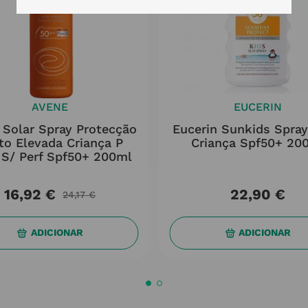
AVENE
EUCERIN
 Solar Spray Protecção
Eucerin Sunkids Spray
to Elevada Criança P
Criança Spf50+ 20
 S/ Perf Spf50+ 200ml
16
,
92
€
22
,
90
€
24
,
17
€
ADICIONAR
ADICIONAR