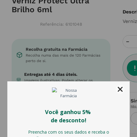
Verniz Protect Ultra
Brilho 6ml
Descr
Verni
Referência
:
6101048
－
Recolha gratuita na Farmácia
Recolha numa das mais de 120 Farmácias
perto de si.
Entregas até 4 dias úteis.
Imagens ilustrativas. Podem alterar os
sortidos e cores dos produtos.
Envios gratuitos
Si
Em encomendas acima de 55€
Não 