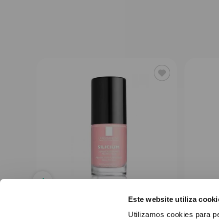
Este website utiliza cooki
LA ROCHE POSAY
Utilizamos cookies para p
iz Xl
Silicium Pastel Care Verniz
Silic