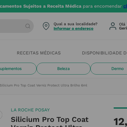
camentos Sujeitos a Receita Médica
para encomendar
c
arca ou categoria
Qual a sua localidade?
Olá 
Informar o endereço
RECEITAS MÉDICAS
DISPONIBILIDADE 
uplementos
Beleza
Dermo
Silicium Pro Top Coat Verniz Protect Ultra Brilho 6ml
LA ROCHE POSAY
Silicium Pro Top Coat
12