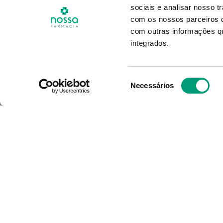
sociais e analisar nosso t
Xl Fortif Protect N02
Pro
com os nossos parceiros d
com outras informações qu
12
,
57
€
integrados.
ADICIONAR
Seleção
Necessários
de
consentimento
O Grupo Nossa Farmácia é o m
em Portugal, conta atualment
400 farmácias que partilham o
e políticas de gestão. O nosso
é dar as melhores soluções d
consumidores através da noss