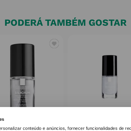
PODERÁ TAMBÉM GOSTAR
es
LA ROCHE POSAY
LA ROCHE POSAY
ersonalizar conteúdo e anúncios, fornecer funcionalidades de re
ium Pro Top Coat Verniz
Silicium Pastel Care 