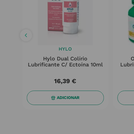
HYLO
Oft
Hylo Dual Colírio
O
0ml
Lubrificante C/ Ectoína 10ml
Lubri
16
,
39
€
ADICIONAR