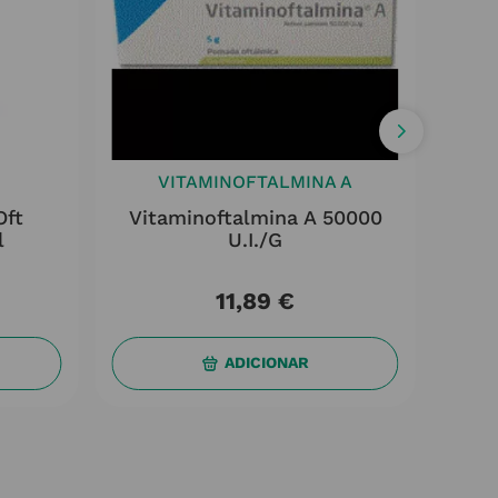
VITAMINOFTALMINA A
Oft
Vitaminoftalmina A 50000
Eyec
l
U.I./g
11
,
89
€
ADICIONAR