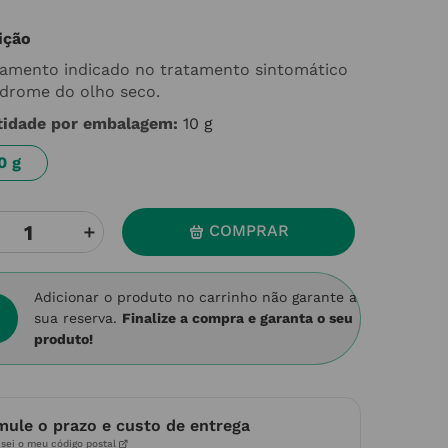
ição
amento indicado no tratamento sintomático
ndrome do olho seco.
tidade por embalagem
:
10 g
0 g
＋
COMPRAR
Adicionar o produto no carrinho não garante a
sua reserva.
Finalize a compra e garanta o seu
produto!
mule o prazo e custo de entrega
sei o meu código postal