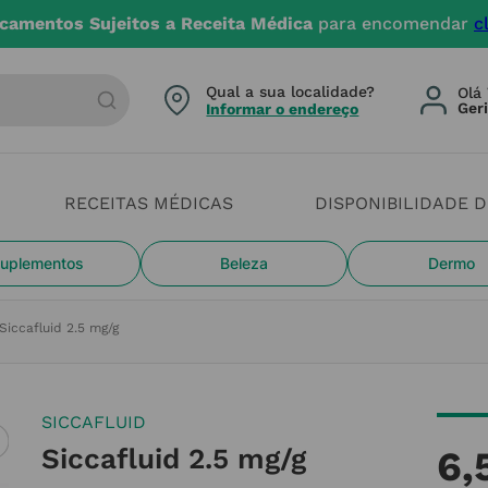
camentos Sujeitos a Receita Médica
para encomendar
c
arca ou categoria
Qual a sua localidade?
Olá 
Informar o endereço
RECEITAS MÉDICAS
DISPONIBILIDADE 
uplementos
Beleza
Dermo
Siccafluid 2.5 mg/g
SICCAFLUID
Siccafluid 2.5 mg/g
6
,