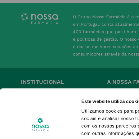
O Grupo Nossa Farmácia é o m
em Portugal, conta atualment
400 farmácias que partilham o
e políticas de gestão. O nosso
é dar as melhores soluções d
consumidores através da noss
INSTITUCIONAL
A NOSSA F
Conta
Grupo
Este website utiliza cooki
Pedidos
Perguntas Fre
Utilizamos cookies para p
Nossa Farmácia +
Termos e Cond
sociais e analisar nosso t
Produtos Favoritos
Política de Pr
com os nossos parceiros d
Política de Co
com outras informações qu