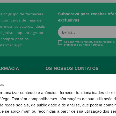
Subscreva para receber ofe
aior grupo de farmácias
exclusivas
e com cerca de mais de
s mesmos valores, ideais
 objetivo enquanto grupo
e compra para os
Ao confirmar o registo, aceito receber e
afarmacia.pt.
promoções da Nossa Farmácia
ARMÁCIA
OS NOSSOS CONTATOS
(+351) 215 885 944 
Chamada para rede fixa 
es
quentes
nacional
ersonalizar conteúdo e anúncios, fornecer funcionalidades de re
ições
geral@nossafarmacia.pt
ráfego.
Também compartilhamos informações de sua utilização d
ivacidade
Farmácias perto de si
e redes sociais, de publicidade e de análise, que podem combi
okies
e se aproximam ou recolhidas a partir de sua utilização dos se