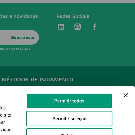
rtas e novidades
Redes Sociais
Subscrever
-mails com notícias e
MÉTODOS DE PAGAMENTO
Permitir todos
des
o site
Permitir seleção
nar
SELOS E SEGURANÇA
rviços