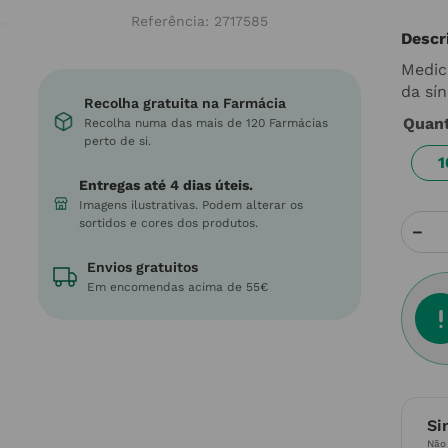
Referência
:
2717585
Descr
Medic
da sí
Recolha gratuita na Farmácia
Quan
Recolha numa das mais de 120 Farmácias
perto de si.
1
Entregas até 4 dias úteis.
Imagens ilustrativas. Podem alterar os
sortidos e cores dos produtos.
－
Envios gratuitos
Em encomendas acima de 55€
Si
Não 