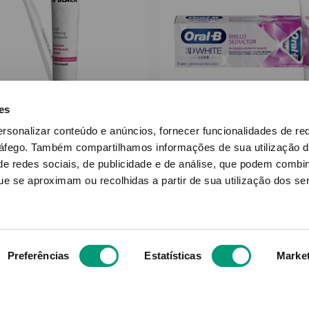
es
CURAPROX
ORAL B
ersonalizar conteúdo e anúncios, fornecer funcionalidades de re
rox White Is Black Kit
Oral B 3d White Luxe
ráfego.
Também compartilhamos informações de sua utilização d
ta Dent Branq 90ml +
Dent Brilho Glamoros
e redes sociais, de publicidade e de análise, que podem combi
Esc Dent
e se aproximam ou recolhidas a partir de sua utilização dos se
duto Indisponível
Produto Indispon
NOTIFICAR-ME
NOTIFICAR-ME
Preferências
Estatísticas
Marke