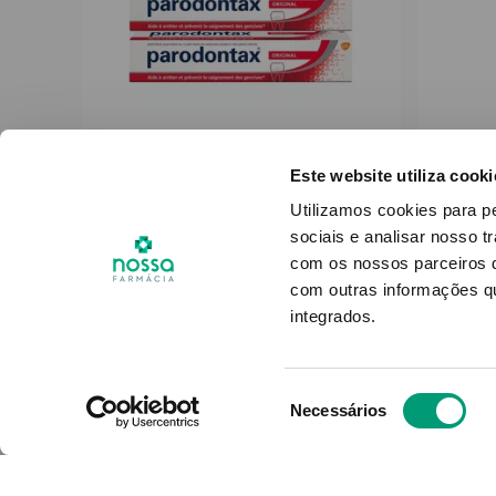
Este website utiliza cooki
PARODONTAX
Utilizamos cookies para p
asta
Parodontax Promo Duo
Curap
sociais e analisar nosso t
Pasta Dent Original 2x75ml +
Pas
com os nossos parceiros d
Desc 70% 2ª Embalagem
com outras informações qu
integrados.
Produto Indisponível
Pro
Seleção
NOTIFICAR-ME
Necessários
de
consentimento