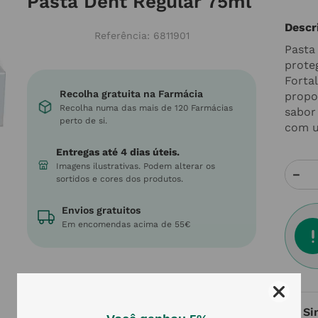
Pasta Dent Regular 75ml
Descr
Referência
:
6811901
Pasta
prote
Forta
Recolha gratuita na Farmácia
propo
Recolha numa das mais de 120 Farmácias
sabor
perto de si.
com u
Entregas até 4 dias úteis.
Imagens ilustrativas. Podem alterar os
－
sortidos e cores dos produtos.
Envios gratuitos
Em encomendas acima de 55€
Si