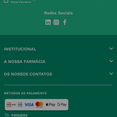
Nossa Farmácia
Redes Sociais
INSTITUCIONAL
Conta
A NOSSA FARMÁCIA
Pedidos
Grupo
OS NOSSOS CONTATOS
Produtos Favoritos
Perguntas Frequentes
(+351) 215 885 944 Chamada 
para rede fixa nacional
Termos e Condições
MÉTODOS DE PAGAMENTO
geral@nossafarmacia.pt
Política de Privacidade
Farmácias perto de si
Política de Cookies
Política de Devoluções