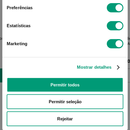
Preferências
Estatísticas
CERAVE
Bosque
Cerave Higiene Espuma Limpeza 1l
Esthed
Marketing
A
22
,
16
€
Pro
Mostrar detalhes
ADICIONAR
Permitir todos
Permitir seleção
Rejeitar