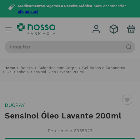
Medicamentos Sujeitos a Receita Médica
para encomendar
clique aqui
Procure por produto, marca ou categoria
Beleza
Cuidados com Corpo
Gel Banho e Sabonetes
Gel Banho
Sensinol Óleo Lavante 200ml
DUCRAY
Sensinol Óleo Lavante 200ml
Referência
:
6955823