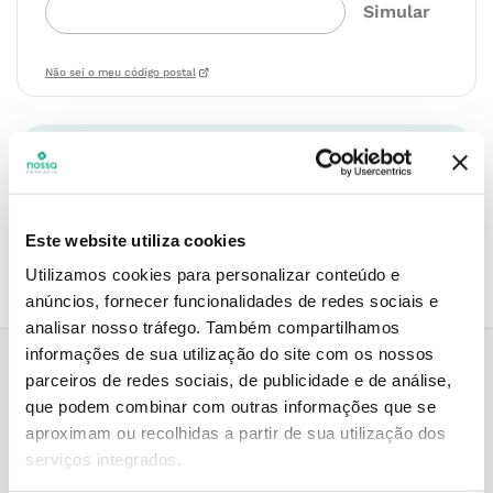
Não sei o meu código postal
Recolha em loja
Compre no site e recolha numa das mais de 120 Farmácias
perto de si.
Este website utiliza cookies
Utilizamos cookies para personalizar conteúdo e
anúncios, fornecer funcionalidades de redes sociais e
analisar nosso tráfego.
Também compartilhamos
informações de sua utilização do site com os nossos
parceiros de redes sociais, de publicidade e de análise,
Descrição do Produto
que podem combinar com outras informações que se
aproximam ou recolhidas a partir de sua utilização dos
serviços integrados.