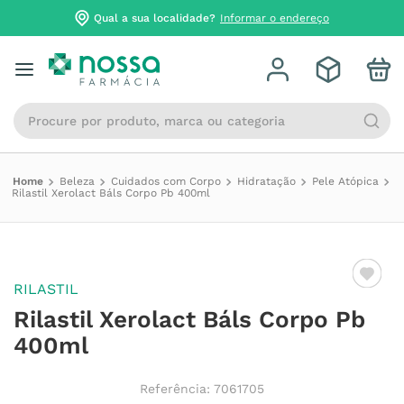
Qual a sua localidade?
Informar o endereço
Procure por produto, marca ou categoria
Beleza
Cuidados com Corpo
Hidratação
Pele Atópica
Rilastil Xerolact Báls Corpo Pb 400ml
RILASTIL
Rilastil Xerolact Báls Corpo Pb
400ml
Referência
:
7061705