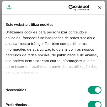
26
,
26
€
Este website utiliza cookies
Descrição
Utilizamos cookies para personalizar conteúdo e
Protetor solar em emulsão, com fator de proteção
anúncios, fornecer funcionalidades de redes sociais e
elevado (SPF 50), especialmente indicado para
analisar nosso tráfego.
Também compartilhamos
proteger e reparar a pele do rosto.
informações de sua utilização do site com os nossos
parceiros de redes sociais, de publicidade e de análise,
Adicionar o produto no carrinho não garante a
que podem combinar com outras informações que se
sua reserva.
Finalize a compra e garanta o seu
produto!
aproximam ou recolhidas a partir de sua utilização dos
serviços integrados.
Simule o prazo e custo de entrega
Seleção
Necessários
de
consentimento
Preferências
Não sei o meu código postal