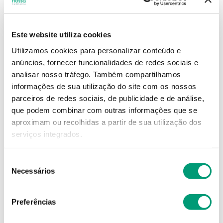
8
,
32
€
Este website utiliza cookies
Utilizamos cookies para personalizar conteúdo e
Descrição
anúncios, fornecer funcionalidades de redes sociais e
analisar nosso tráfego.
Também compartilhamos
Adicionar o produto no carrinho não garante a
informações de sua utilização do site com os nossos
sua reserva.
Finalize a compra e garanta o seu
parceiros de redes sociais, de publicidade e de análise,
produto!
que podem combinar com outras informações que se
aproximam ou recolhidas a partir de sua utilização dos
serviços integrados.
Simule o prazo e custo de entrega
Seleção
Necessários
de
consentimento
Não sei o meu código postal
Preferências