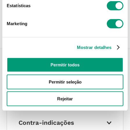
Estatísticas
Recolha em loja
Compre no site e recolha numa das mais de 120 Farmácias
perto de si.
Marketing
Mostrar detalhes
Permitir todos
Descrição do Produto
Permitir seleção
Modo de utilização
Rejeitar
Contra-indicações