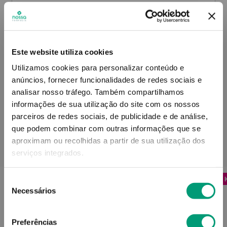
Contra-indicações
Este website utiliza cookies
Utilizamos cookies para personalizar conteúdo e
anúncios, fornecer funcionalidades de redes sociais e
Informações técnicas
analisar nosso tráfego.
Também compartilhamos
informações de sua utilização do site com os nossos
parceiros de redes sociais, de publicidade e de análise,
que podem combinar com outras informações que se
aproximam ou recolhidas a partir de sua utilização dos
PODERÁ TAMBÉM GOSTAR
serviços integrados.
-25% 
Seleção
Necessários
de
consentimento
Preferências