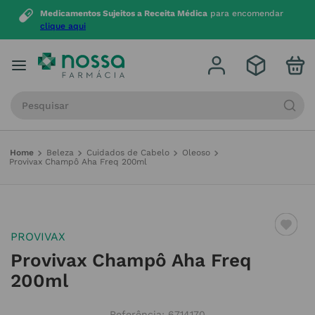
Medicamentos Sujeitos a Receita Médica
para encomendar
clique aqui
Procure por produto, marca ou categoria
Beleza
Cuidados de Cabelo
Oleoso
Provivax Champô Aha Freq 200ml
PROVIVAX
Provivax Champô Aha Freq
200ml
Referência
:
6714170