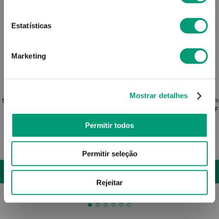
Estatísticas
Marketing
DUCRAY
Mostrar detalhes
 Sebo
Sensinol Champô Fisioprotect Couro
Klora
Cabeludo Sens 200ml
Uso F
Permitir todos
14
,
74
€
Permitir seleção
ADICIONAR
Rejeitar