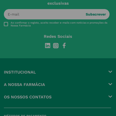
exclusivas
Subscrever
Ao confirmar o registo, aceito receber e-mails com notícias e promoções da
Nossa Farmácia
Redes Sociais
INSTITUCIONAL
Conta
A NOSSA FARMÁCIA
Pedidos
Grupo
OS NOSSOS CONTATOS
Produtos Favoritos
Perguntas Frequentes
(+351) 215 885 944 Chamada 
para rede fixa nacional
Termos e Condições