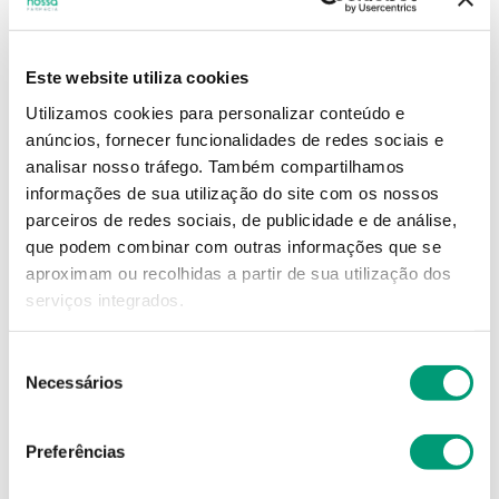
9
,
56
€
Este website utiliza cookies
Utilizamos cookies para personalizar conteúdo e
Descrição
anúncios, fornecer funcionalidades de redes sociais e
analisar nosso tráfego.
Também compartilhamos
Adicionar o produto no carrinho não garante a
informações de sua utilização do site com os nossos
sua reserva.
Finalize a compra e garanta o seu
parceiros de redes sociais, de publicidade e de análise,
produto!
que podem combinar com outras informações que se
aproximam ou recolhidas a partir de sua utilização dos
serviços integrados.
Simule o prazo e custo de entrega
Seleção
Necessários
de
consentimento
Não sei o meu código postal
Preferências