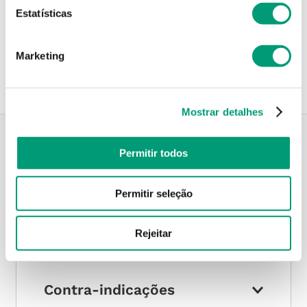
Estatísticas
Recolha em loja
Compre no site e recolha numa das mais de 120 Farmácias
perto de si.
Marketing
Mostrar detalhes
Permitir todos
Descrição do Produto
Permitir seleção
Modo de utilização
Rejeitar
Contra-indicações