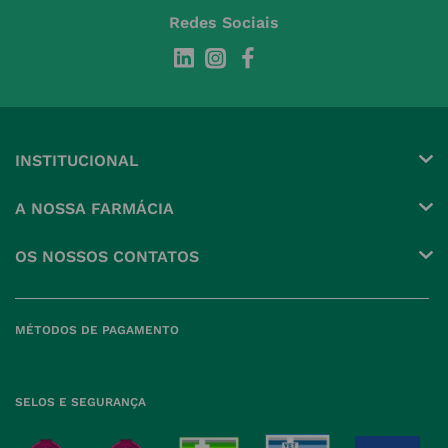
Redes Sociais
INSTITUCIONAL
Conta
A NOSSA FARMÁCIA
Pedidos
Grupo
OS NOSSOS CONTATOS
Produtos Favoritos
Perguntas Frequentes
(+351) 215 885 944 Chamada 
para rede fixa nacional
Termos e Condições
MÉTODOS DE PAGAMENTO
geral@nossafarmacia.pt
Política de Privacidade
Farmácias perto de si
Política de Cookies
SELOS E SEGURANÇA
Política de Devoluções