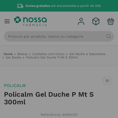
Envios gratuitos
em encomendas a partir de 55€
Procure por produto, marca ou categoria
Beleza
Cuidados com Corpo
Gel Banho e Sabonetes
Gel Banho
Policalm Gel Duche P Mt S 300ml
POLICALM
Policalm Gel Duche P Mt S
300ml
Referência
:
6994210