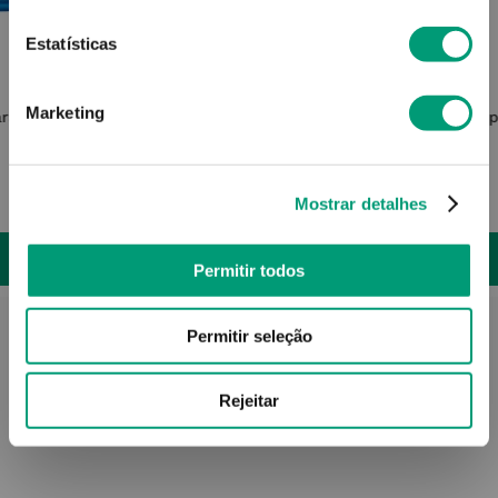
Estatísticas
AVENE
Marketing
arador
Cicalfate+ Sérum Reparador Intenso
Cetap
30ml
23
,
57
€
33
,
67
€
Mostrar detalhes
ADICIONAR
Permitir todos
Permitir seleção
Rejeitar