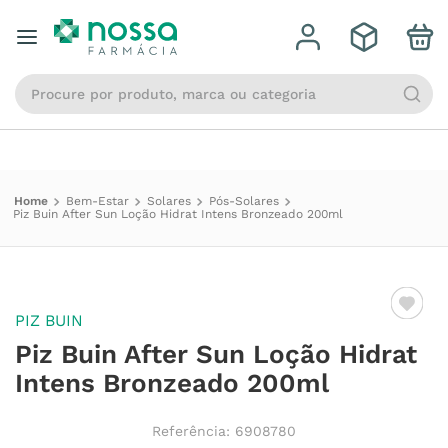
Qual a sua localidade?
Informar o endereço
Procure por produto, marca ou categoria
Bem-Estar
Solares
Pós-Solares
Piz Buin After Sun Loção Hidrat Intens Bronzeado 200ml
PIZ BUIN
Piz Buin After Sun Loção Hidrat
Intens Bronzeado 200ml
Referência
:
6908780