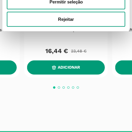
Permitir seleção
Rejeitar
HELIOCARE
s 30
Heliocare Cáps 60
Isdin A
16
,
44
€
23
,
48
€
ADICIONAR