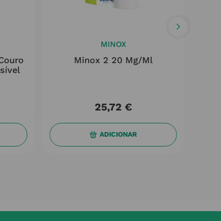
MINOX
Couro
Minox 2 20 Mg/ml
Tri
sível
25
,
72
€
ADICIONAR