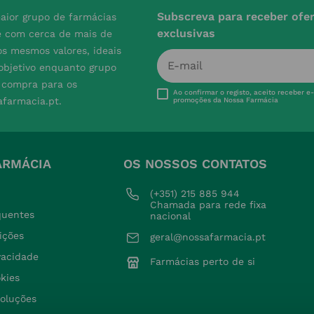
Subscreva para receber ofe
aior grupo de farmácias
exclusivas
e com cerca de mais de
s mesmos valores, ideais
 objetivo enquanto grupo
e compra para os
Ao confirmar o registo, aceito receber e
afarmacia.pt.
promoções da Nossa Farmácia
ARMÁCIA
OS NOSSOS CONTATOS
(+351) 215 885 944 
Chamada para rede fixa 
quentes
nacional
ições
geral@nossafarmacia.pt
ivacidade
Farmácias perto de si
okies
voluções