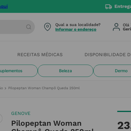
4 dias úteis. Devido aos cheias estamos com constrangi
arca ou categoria
Qual a sua localidade?
Olá 
Informar o endereço
RECEITAS MÉDICAS
DISPONIBILIDADE 
uplementos
Beleza
Dermo
ão
Pilopeptan Woman Champô Queda 250ml
GENOVE
Pilopeptan Woman
23