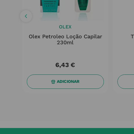
OLEX
eda
Olex Petroleo Loção Capilar
T
230ml
6
,
43
€
ADICIONAR