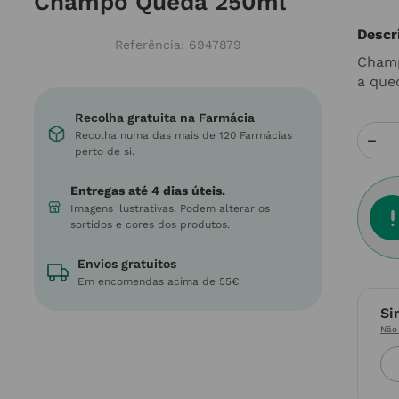
Champô Queda 250ml
Descr
Referência
:
6947879
Champ
a que
Recolha gratuita na Farmácia
Recolha numa das mais de 120 Farmácias
－
perto de si.
Entregas até 4 dias úteis.
Imagens ilustrativas. Podem alterar os
sortidos e cores dos produtos.
Envios gratuitos
Em encomendas acima de 55€
Si
Não 