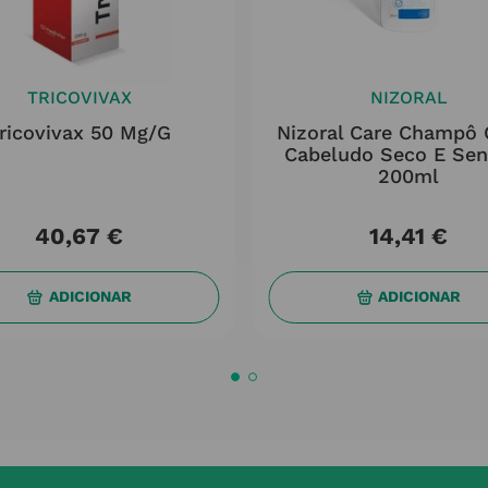
TRICOVIVAX
NIZORAL
ricovivax 50 Mg/g
Nizoral Care Champô 
Cabeludo Seco E Sen
200ml
40
,
67
€
14
,
41
€
ADICIONAR
ADICIONAR