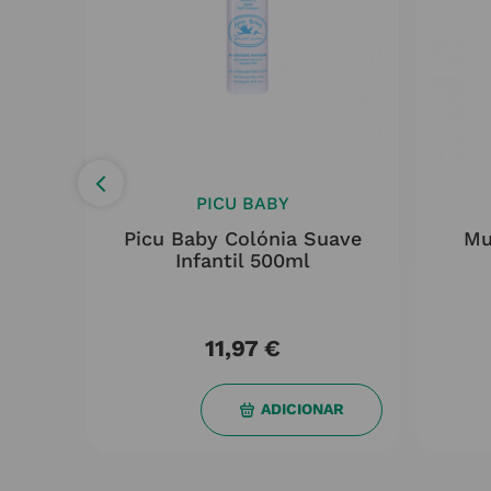
PICU BABY
ete
Picu Baby Colónia Suave
Mu
ream
Infantil 500ml
11,97
€
AR
ADICIONAR