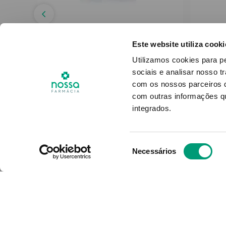
D AVEIA
Este website utiliza cooki
nho
Daveia Emul Limpeza
Pi
Utilizamos cookies para p
Pediátrico Ps 300ml
sociais e analisar nosso t
com os nossos parceiros d
15
,
03
€
com outras informações qu
integrados.
ADICIONAR
Seleção
Necessários
de
consentimento
O Grupo Nossa Farmácia é o m
em Portugal, conta atualment