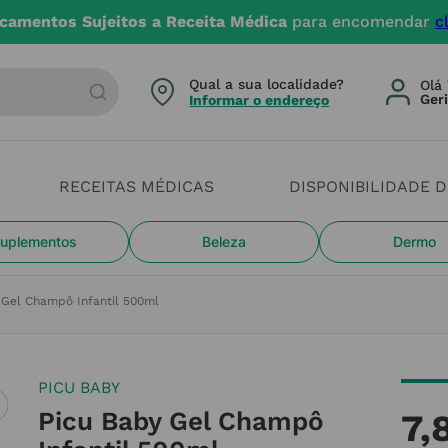
camentos Sujeitos a Receita Médica
para encomendar
c
arca ou categoria
Qual a sua localidade?
Olá 
Informar o endereço
RECEITAS MÉDICAS
DISPONIBILIDADE 
uplementos
Beleza
Dermo
 Gel Champô Infantil 500ml
PICU BABY
Picu Baby Gel Champô
7
,