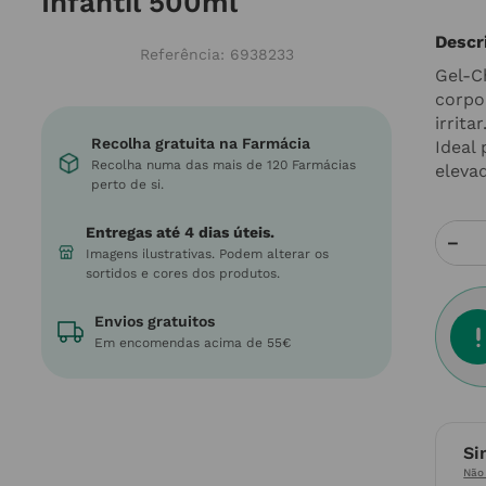
Infantil 500ml
Descr
Referência
:
6938233
Gel-C
corpo
irrita
Recolha gratuita na Farmácia
Ideal 
Recolha numa das mais de 120 Farmácias
eleva
perto de si.
Entregas até 4 dias úteis.
－
Imagens ilustrativas. Podem alterar os
sortidos e cores dos produtos.
Envios gratuitos
Em encomendas acima de 55€
Si
Não 