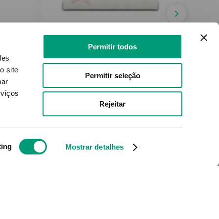
OLEOBAN
Permitir todos
Creme
Oleoban Bebé Sabonete
St
des
Bebé 100g
o site
Permitir seleção
nar
5
,
42
€
rviços
Rejeitar
ADICIONAR
ting
Mostrar detalhes
rtas e novidades
Redes Sociais