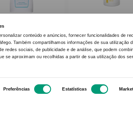
PICU BABY
BARRAL
es
cu Baby Gel Champô
Barral Babyprotect 
ersonalizar conteúdo e anúncios, fornecer funcionalidades de re
Infantil 500ml
Banho 500ml
ráfego.
Também compartilhamos informações de sua utilização d
e redes sociais, de publicidade e de análise, que podem combi
7
,
88
€
16
,
31
€
e se aproximam ou recolhidas a partir de sua utilização dos se
ADICIONAR
ADICIONAR
Preferências
Estatísticas
Marke
Subscreva para receber ofe
aior grupo de farmácias
exclusivas
e com cerca de mais de