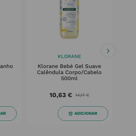
KLORANE
Banho
Klorane Bebé Gel Suave
L
Calêndula Corpo/cabelo
Í
500ml
10,63
€
14,17
€
NAR
ADICIONAR