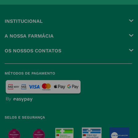
INSTITUCIONAL
Conta
A NOSSA FARMÁCIA
Pedidos
Grupo
OS NOSSOS CONTATOS
Produtos Favoritos
Perguntas Frequentes
(+351) 215 885 944 Chamada 
para rede fixa nacional
Termos e Condições
MÉTODOS DE PAGAMENTO
geral@nossafarmacia.pt
Política de Privacidade
Farmácias perto de si
Política de Cookies
Política de Devoluções
SELOS E SEGURANÇA