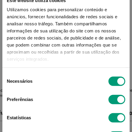
Este website utiliza cookies
Utilizamos cookies para personalizar conteúdo e
anúncios, fornecer funcionalidades de redes sociais e
analisar nosso tráfego.
Também compartilhamos
informações de sua utilização do site com os nossos
parceiros de redes sociais, de publicidade e de análise,
que podem combinar com outras informações que se
aproximam ou recolhidas a partir de sua utilização dos
serviços integrados.
Seleção
FARLINE
Necessários
de
consentimento
nchas
Farline Óleo Solar Spf30 200ml
Frezyd
ml
Preferências
ível
Produto Indisponível
Pro
Estatísticas
NOTIFICAR-ME