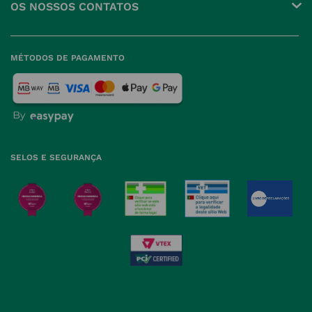
OS NOSSOS CONTATOS
Produtos Favoritos
Perguntas Frequentes
(+351) 215 885 944 Chamada 
para rede fixa nacional
Termos e Condições
MÉTODOS DE PAGAMENTO
geral@nossafarmacia.pt
Política de Privacidade
Farmácias perto de si
Política de Cookies
Política de Devoluções
SELOS E SEGURANÇA