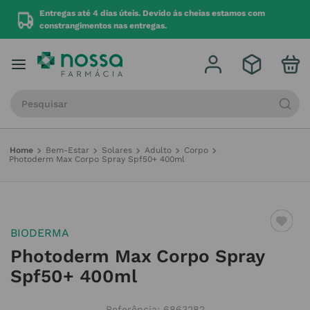
r
Entregas até 4 dias úteis. Devido ás cheias estamos com
constrangimentos nas entregas.
Procure por produto, marca ou categoria
Bem-Estar
Solares
Adulto
Corpo
Photoderm Max Corpo Spray Spf50+ 400ml
BIODERMA
Photoderm Max Corpo Spray
Spf50+ 400ml
Referência
:
6863282