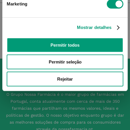
Marketing
Mostrar detalhes
Permitir todos
Permitir seleção
Rejeitar
O Grupo Nossa Farmácia é o maior grupo de farmácias em
Portugal, conta atualmente com cerca de mais de 350
farmácias que partilham os mesmos valores, ideais e
políticas de gestão. O nosso objetivo enquanto grupo é dar
as melhores soluções de compra para os consumidores
através da nossafarmacia.pt.