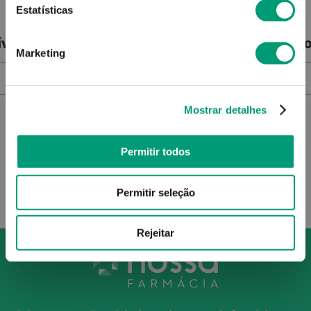
Claro 40ml
Estatísticas
ível
Produto Indisponível
Pro
Marketing
NOTIFICAR-ME
Mostrar detalhes
Permitir todos
Permitir seleção
Rejeitar