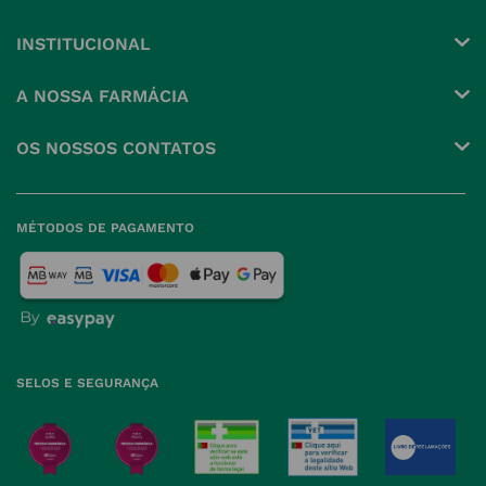
INSTITUCIONAL
Conta
A NOSSA FARMÁCIA
Pedidos
Grupo
OS NOSSOS CONTATOS
Produtos Favoritos
Perguntas Frequentes
(+351) 215 885 944 Chamada 
para rede fixa nacional
Termos e Condições
MÉTODOS DE PAGAMENTO
geral@nossafarmacia.pt
Política de Privacidade
Farmácias perto de si
Política de Cookies
Política de Devoluções
SELOS E SEGURANÇA