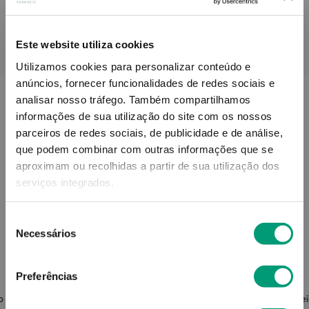
Este website utiliza cookies
PODERÁ TAMBÉM GOSTAR
Utilizamos cookies para personalizar conteúdo e
anúncios, fornecer funcionalidades de redes sociais e
analisar nosso tráfego.
Também compartilhamos
informações de sua utilização do site com os nossos
parceiros de redes sociais, de publicidade e de análise,
que podem combinar com outras informações que se
aproximam ou recolhidas a partir de sua utilização dos
serviços integrados.
Seleção
Necessários
de
consentimento
NOREVA
Preferências
o Fps30
Bergasol Expert Creme Bb Spf50+
Dave