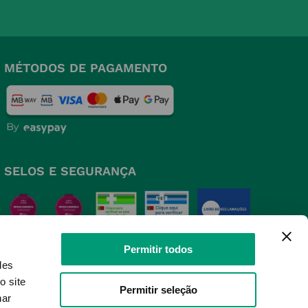
MÉTODOS DE PAGAMENTO
SELOS E SEGURANÇA
Permitir todos
des
o site
Permitir seleção
nar