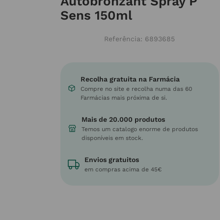
Autobronzant Spray P
Sens 150ml
Referência
:
6893685
Recolha gratuita na Farmácia
Compre no site e recolha numa das 60
Farmácias mais próxima de si.
Mais de 20.000 produtos
Temos um catalogo enorme de produtos
disponíveis em stock.
Envios gratuitos
em compras acima de 45€