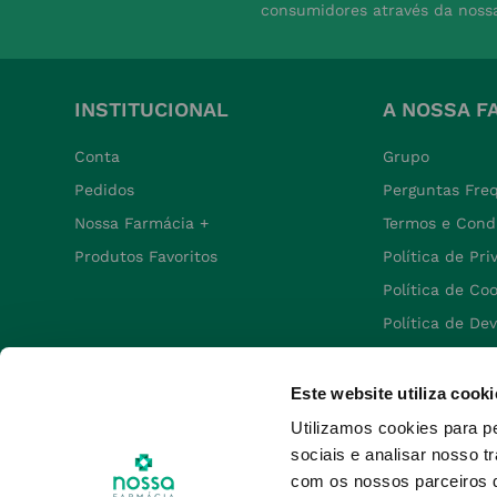
consumidores através da noss
INSTITUCIONAL
A NOSSA F
Conta
Grupo
Pedidos
Perguntas Fre
Nossa Farmácia +
Termos e Cond
Produtos Favoritos
Política de Pr
Política de Co
Política de De
Este website utiliza cooki
Utilizamos cookies para p
sociais e analisar nosso t
com os nossos parceiros d