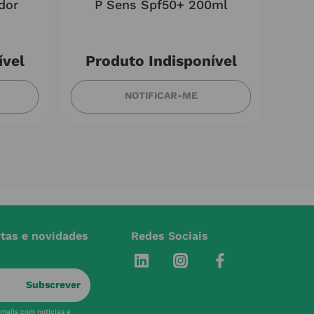
dor
P Sens Spf50+ 200ml
ível
Produto Indisponível
NOTIFICAR-ME
rtas e novidades
Redes Sociais
Subscrever
-mails com notícias e