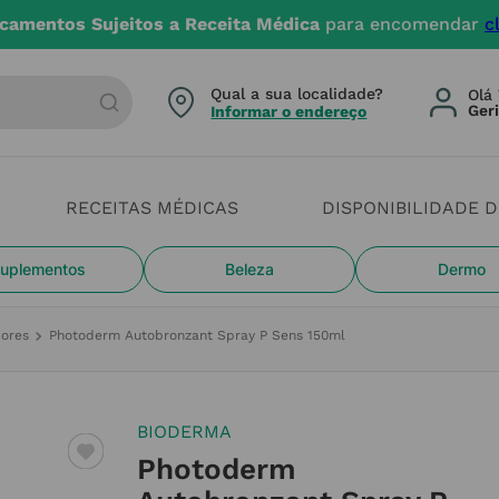
camentos Sujeitos a Receita Médica
para encomendar
c
arca ou categoria
Qual a sua localidade?
Olá 
Informar o endereço
RECEITAS MÉDICAS
DISPONIBILIDADE 
uplementos
Beleza
Dermo
ores
Photoderm Autobronzant Spray P Sens 150ml
BIODERMA
Photoderm