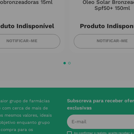
obronzeadoras 15ml
Óleo Solar Bronzea
Spf50+ 150ml
duto Indisponível
Produto Indispon
NOTIFICAR-ME
NOTIFICAR-ME
Subscreva para receber ofe
aior grupo de farmácias
exclusivas
e com cerca de mais de
s mesmos valores, ideais
 objetivo enquanto grupo
e compra para os
Ao confirmar o registo, aceito receber e