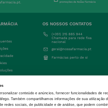
afarmacia.pt.
promoções da Nossa Farmácia
ARMÁCIA
OS NOSSOS CONTATOS
(+351) 215 885 944 
Chamada para rede fixa 
quentes
nacional
ições
geral@nossafarmacia.pt
ivacidade
Farmácias perto de si
okies
voluções
es
ersonalizar conteúdo e anúncios, fornecer funcionalidades de re
ráfego.
Também compartilhamos informações de sua utilização d
e redes sociais, de publicidade e de análise, que podem combi