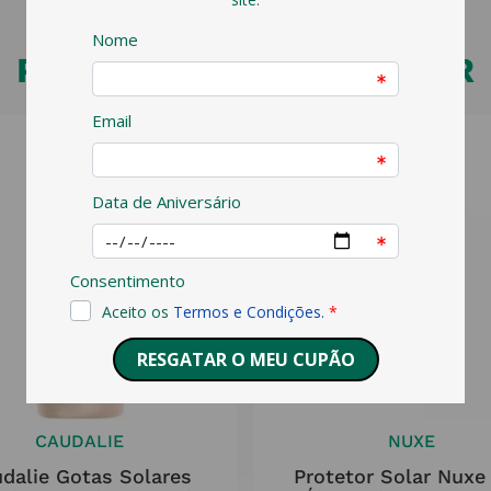
PODERÁ TAMBÉM GOSTAR
CAUDALIE
NUXE
dalie Gotas Solares
Protetor Solar Nuxe