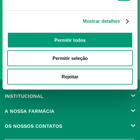
Subscreva para receber ofertas e novidades
exclusivas
Mostrar detalhes
Subscrever
Ao confirmar o registo, aceito receber e-mails com notícias e promoções da
Permitir todos
Nossa Farmácia
Redes Sociais
Permitir seleção
Rejeitar
INSTITUCIONAL
Conta
A NOSSA FARMÁCIA
Pedidos
Grupo
OS NOSSOS CONTATOS
Produtos Favoritos
Perguntas Frequentes
(+351) 215 885 944 Chamada 