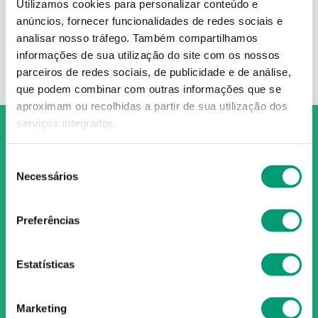
Utilize termos genéricos na
Utilizamos cookies para personalizar conteúdo e
busca.
anúncios, fornecer funcionalidades de redes sociais e
Procure utilizar sinônimos ao
analisar nosso tráfego.
Também compartilhamos
termo desejado.
informações de sua utilização do site com os nossos
parceiros de redes sociais, de publicidade e de análise,
que podem combinar com outras informações que se
aproximam ou recolhidas a partir de sua utilização dos
serviços integrados.
Seleção
Necessários
de
O Grupo Nossa Farmácia é o maior grupo de farmácias em
consentimento
Portugal, conta atualmente com cerca de mais de 350
Preferências
farmácias que partilham os mesmos valores, ideais e
políticas de gestão. O nosso objetivo enquanto grupo é dar
as melhores soluções de compra para os consumidores
Estatísticas
através da nossafarmacia.pt.
Marketing