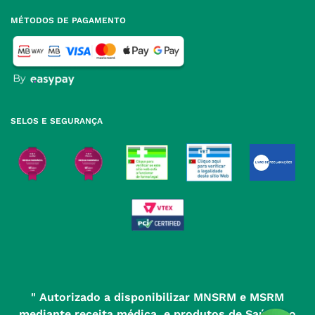
para rede fixa nacional
Termos e Condições
MÉTODOS DE PAGAMENTO
geral@nossafarmacia.pt
Política de Privacidade
Farmácias perto de si
Política de Cookies
Política de Devoluções
SELOS E SEGURANÇA
" Autorizado a disponibilizar MNSRM e MSRM
mediante receita médica, e produtos de Saúde ao