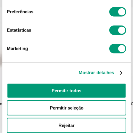
consentimento
Preferências
Estatísticas
Marketing
Mostrar detalhes
Permitir todos
APOSAN
cmx5m
Aposan Adesivo Tecido Pele
Urgo 
Permitir seleção
5mx2.5cm
Rejeitar
2
,
68
€