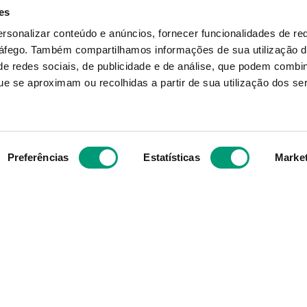
Operatório 7cmx5cm 5
Desporti S
es
ersonalizar conteúdo e anúncios, fornecer funcionalidades de re
ráfego.
Também compartilhamos informações de sua utilização d
6
,
03
€
Produto Indispon
e redes sociais, de publicidade e de análise, que podem combi
e se aproximam ou recolhidas a partir de sua utilização dos se
NOTIFICAR-ME
ADICIONAR
Preferências
Estatísticas
Marke
Subscreva para receber ofe
aior grupo de farmácias
exclusivas
e com cerca de mais de
s mesmos valores, ideais
 objetivo enquanto grupo
e compra para os
Ao confirmar o registo, aceito receber e
afarmacia.pt.
promoções da Nossa Farmácia