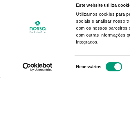
0
Absorvente Transparente
Pós-
Este website utiliza cooki
5cmx7.2cm 5
Utilizamos cookies para p
sociais e analisar nosso t
2
,
92
€
com os nossos parceiros d
com outras informações qu
ADICIONAR
integrados.
Seleção
Necessários
de
consentimento
O Grupo Nossa Farmácia é o m
em Portugal, conta atualment
400 farmácias que partilham o
e políticas de gestão. O nosso
é dar as melhores soluções d
consumidores através da noss