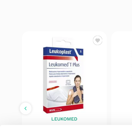
LEUKOMED
nsos
Leukomed T Plus Penso
Cuti