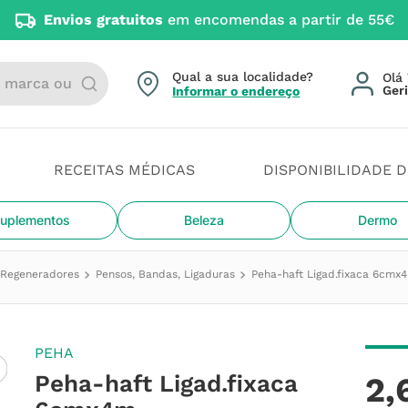
Envios gratuitos
em encomendas a partir de 55€
arca ou categoria
Qual a sua localidade?
Olá 
Informar o endereço
RECEITAS MÉDICAS
DISPONIBILIDADE 
uplementos
Beleza
Dermo
e Regeneradores
Pensos, Bandas, Ligaduras
Peha-haft Ligad.fixaca 6cmx
PEHA
Peha-haft Ligad.fixaca
2
,