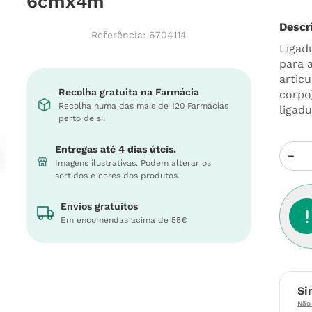
6cmx4m
Descr
Referência
:
6704114
Ligad
para 
artic
Recolha gratuita na Farmácia
corpo
Recolha numa das mais de 120 Farmácias
ligad
perto de si.
Entregas até 4 dias úteis.
－
Imagens ilustrativas. Podem alterar os
sortidos e cores dos produtos.
Envios gratuitos
Em encomendas acima de 55€
Si
Não 