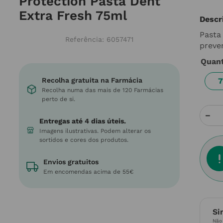
Protection Pasta Dent
Extra Fresh 75ml
Descr
Pasta 
Referência
:
6057471
preve
Quan
Recolha gratuita na Farmácia
7
Recolha numa das mais de 120 Farmácias
perto de si.
－
Entregas até 4 dias úteis.
Imagens ilustrativas. Podem alterar os
sortidos e cores dos produtos.
Envios gratuitos
Em encomendas acima de 55€
Si
Não 