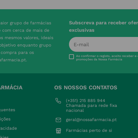
Subscreva para receber ofe
aior grupo de farmácias
exclusivas
e com cerca de mais de
s mesmos valores, ideais
 objetivo enquanto grupo
e compra para os
Ao confirmar o registo, aceito receber e
afarmacia.pt.
promoções da Nossa Farmácia
ARMÁCIA
OS NOSSOS CONTATOS
(+351) 215 885 944 
Chamada para rede fixa 
quentes
nacional
ições
geral@nossafarmacia.pt
ivacidade
Farmácias perto de si
okies