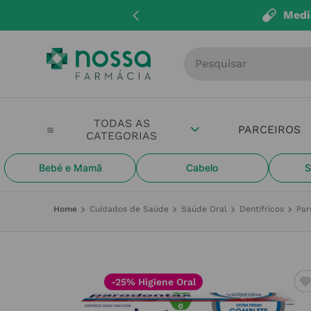
Medi
Procure por produto, m
PARCEIROS
Bebé e Mamã
Cabelo
S
Cuidados de Saúde
Saúde Oral
Dentifrícos
Par
-25% Higiene Oral