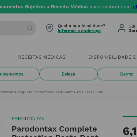
camentos Sujeitos a Receita Médica
para encomendar
c
arca ou categoria
Qual a sua localidade?
Olá 
Informar o endereço
RECEITAS MÉDICAS
DISPONIBILIDADE 
uplementos
Beleza
Dermo
odontax Complete Protection Pasta Dent Extra Fresh 75ml
PARODONTAX
Parodontax Complete
6
,