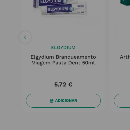
ELGYDIUM
Branq
Elgydium Branqueamento
Art
ml
Viagem Pasta Dent 50ml
5
,
72
€
ADICIONAR