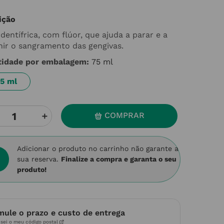
ição
dentífrica, com flúor, que ajuda a parar e a
nir o sangramento das gengivas.
tidade por embalagem
:
75 ml
5 ml
＋
COMPRAR
Adicionar o produto no carrinho não garante a
sua reserva.
Finalize a compra e garanta o seu
produto!
mule o prazo e custo de entrega
sei o meu código postal