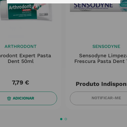
ARTHRODONT
SENSODYNE
hrodont Expert Pasta
Sensodyne Limpez
Dent 50ml
Frescura Pasta Dent
7
,
79
€
Produto Indispon
NOTIFICAR-ME
ADICIONAR