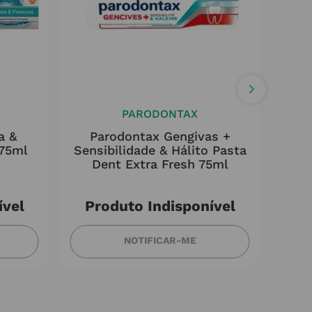
PARODONTAX
a &
Parodontax Gengivas +
Lace
 75ml
Sensibilidade & Hálito Pasta
Dent Extra Fresh 75ml
ível
Produto Indisponível
NOTIFICAR-ME