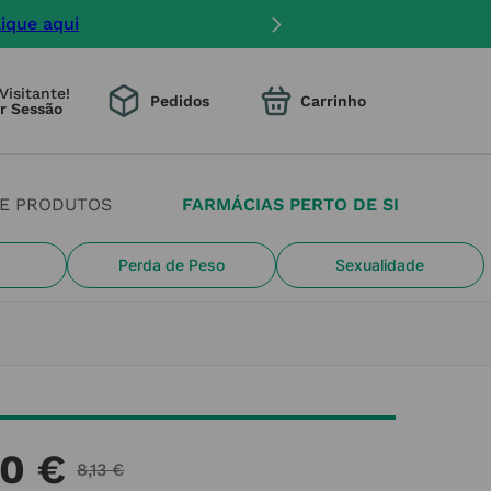
lique aqui
Visitante!
Pedidos
DE PRODUTOS
FARMÁCIAS PERTO DE SI
Perda de Peso
Sexualidade
10
€
8
,
13
€