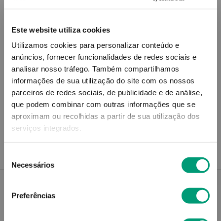
Simule o prazo e custo de entrega
Este website utiliza cookies
Utilizamos cookies para personalizar conteúdo e
Não sei o meu código postal
anúncios, fornecer funcionalidades de redes sociais e
analisar nosso tráfego.
Também compartilhamos
informações de sua utilização do site com os nossos
parceiros de redes sociais, de publicidade e de análise,
que podem combinar com outras informações que se
Recolha em loja
aproximam ou recolhidas a partir de sua utilização dos
Compre no site e recolha numa das mais de 120 Farmácias
perto de si.
serviços integrados.
Seleção
Necessários
de
consentimento
Preferências
Descrição do Produto