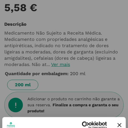
5
,
58
€
Descrição
Medicamento Não Sujeito a Receita Médica.
Medicamento com propriedades analgésicas e
antipiréticas, indicado no tratamento de dores
ligeiras a moderadas, dores de garganta (excluindo
amigdalites), cefaleias (dores de cabeça) ligeiras a
moderadas. Não at...
Ver mais
Quantidade por embalagem
:
200 ml
200 ml
Adicionar o produto no carrinho não garante a
sua reserva.
Finalize a compra e garanta o seu
produto!