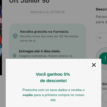
Oft Júnior 50
Descr
Referência
:
6778076
Penso
para 
Recolha gratuita na Farmácia
Recolha numa das mais de 120 Farmácias
－
perto de si.
Entregas até 4 dias úteis.
Imagens ilustrativas. Podem alterar os
sortidos e cores dos produtos.
Envios gratuitos
Em encomendas acima de 55€
Si
Não 