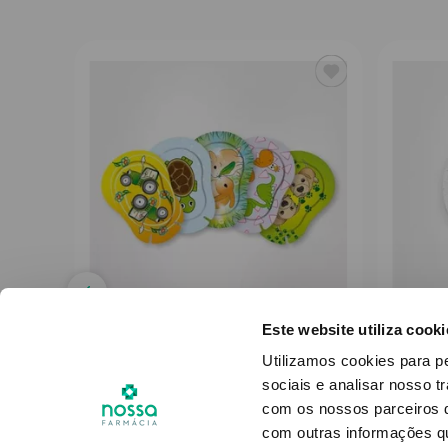
Este website utiliza cooki
ORTOPAD
Utilizamos cookies para p
Ortopad Funpack Penso Oft
Orto
sociais e analisar nosso t
Regular 50
com os nossos parceiros d
com outras informações qu
29
,
84
€