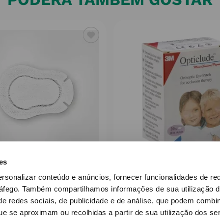
es
ORTOPAD
3M
ersonalizar conteúdo e anúncios, fornecer funcionalidades de re
pad Branco Penso Oft
Opticlude Pen Ocul P
ráfego.
Também compartilhamos informações de sua utilização d
Regular 20
N1537
e redes sociais, de publicidade e de análise, que podem combi
e se aproximam ou recolhidas a partir de sua utilização dos se
11
,
96
€
12
,
71
€