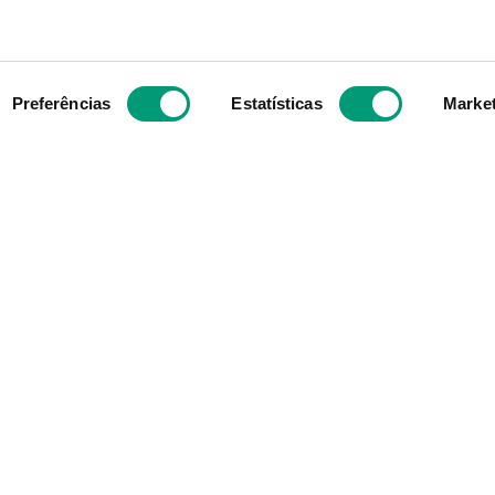
ADICIONAR
ADICIONAR
Preferências
Estatísticas
Marke
Subscreva para receber ofe
aior grupo de farmácias
exclusivas
e com cerca de mais de
s mesmos valores, ideais
 objetivo enquanto grupo
e compra para os
Ao confirmar o registo, aceito receber e
afarmacia.pt.
promoções da Nossa Farmácia
ARMÁCIA
OS NOSSOS CONTATOS