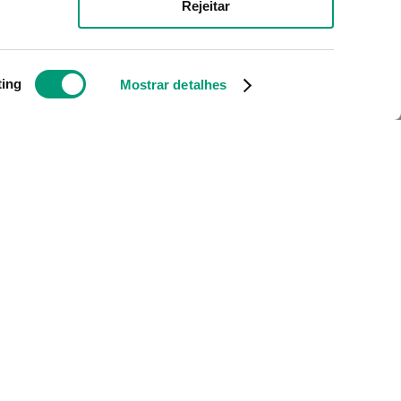
Rejeitar
ADICIONAR
ting
Mostrar detalhes
rtas e novidades
Redes Sociais
Subscrever
-mails com notícias e
MÉTODOS DE PAGAMENTO