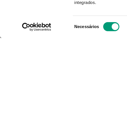
integrados.
ADICIONAR
Seleção
Necessários
de
consentimento
O Grupo Nossa Farmácia é o m
em Portugal, conta atualment
400 farmácias que partilham o
e políticas de gestão. O nosso
é dar as melhores soluções d
consumidores através da noss
INSTITUCIONAL
A NOSSA F