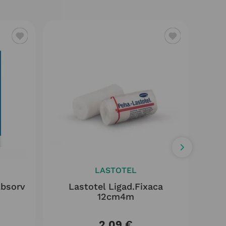
LASTOTEL
Absorv
Lastotel Ligad.fixaca
Sal
12cm4m
2
,
09
€