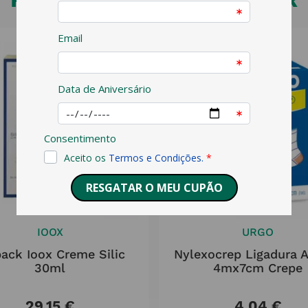
IOOX
URGO
pack Ioox Creme Silic
Nylexocrep Ligadura 
30ml
4mx7cm Crepe
29
,
15
€
4
,
04
€