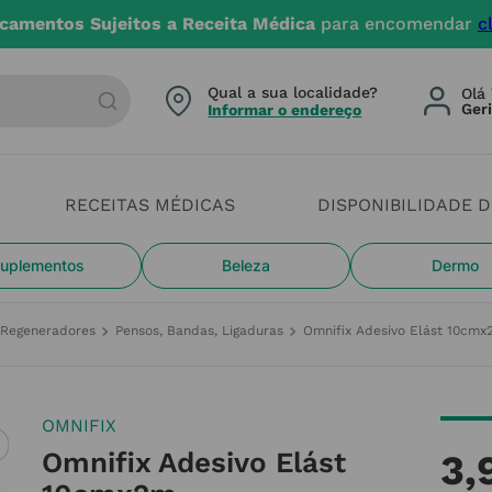
camentos Sujeitos a Receita Médica
para encomendar
c
arca ou categoria
Qual a sua localidade?
Olá 
Informar o endereço
RECEITAS MÉDICAS
DISPONIBILIDADE 
uplementos
Beleza
Dermo
e Regeneradores
Pensos, Bandas, Ligaduras
Omnifix Adesivo Elást 10cm
OMNIFIX
Omnifix Adesivo Elást
3
,