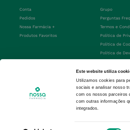
Conta
Grupo
Pedidos
Perguntas Fre
Nossa Farmácia +
Termos e Cond
Produtos Favoritos
Política de Pr
Política de Co
Política de De
Este website utiliza cooki
Utilizamos cookies para p
sociais e analisar nosso t
com os nossos parceiros d
com outras informações qu
" Autorizado a disponibilizar MNSRM e MSR
integrados.
Seleção