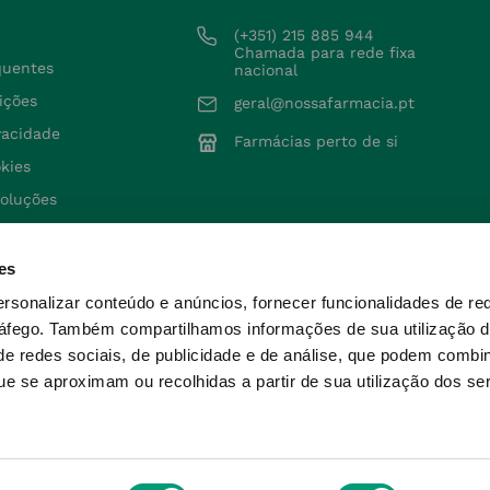
(+351) 215 885 944 
Chamada para rede fixa 
quentes
nacional
ições
geral@nossafarmacia.pt
ivacidade
Farmácias perto de si
okies
voluções
es
ersonalizar conteúdo e anúncios, fornecer funcionalidades de re
ráfego.
Também compartilhamos informações de sua utilização d
e redes sociais, de publicidade e de análise, que podem combi
e se aproximam ou recolhidas a partir de sua utilização dos se
M mediante receita médica, e produtos de Saúde ao domic
Powered