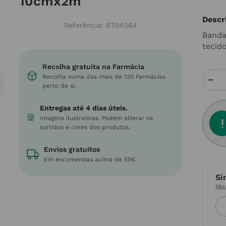
10cmx2m
Descr
Referência
:
6704064
Banda
tecid
Recolha gratuita na Farmácia
Recolha numa das mais de 120 Farmácias
－
perto de si.
Entregas até 4 dias úteis.
Imagens ilustrativas. Podem alterar os
sortidos e cores dos produtos.
Envios gratuitos
Em encomendas acima de 55€
Si
Não 