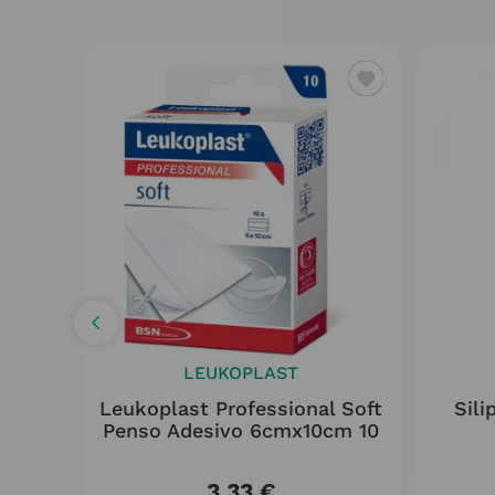
LEUKOPLAST
utor
Leukoplast Professional Soft
Sili
Penso Adesivo 6cmx10cm 10
3
,
33
€