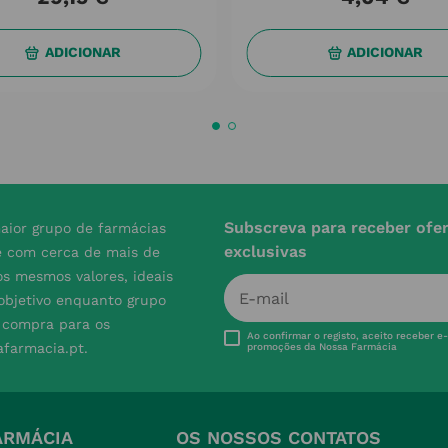
ADICIONAR
ADICIONAR
Subscreva para receber ofe
aior grupo de farmácias
exclusivas
e com cerca de mais de
s mesmos valores, ideais
 objetivo enquanto grupo
e compra para os
Ao confirmar o registo, aceito receber e
afarmacia.pt.
promoções da Nossa Farmácia
ARMÁCIA
OS NOSSOS CONTATOS