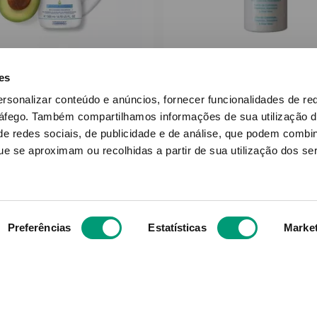
MUSTELA
PICU BABY
es
ela Bebé Leite Hidrat
Picu Baby Leite Co
ersonalizar conteúdo e anúncios, fornecer funcionalidades de re
Corpo Pn 750ml
Infantil 250ml
ráfego.
Também compartilhamos informações de sua utilização d
e redes sociais, de publicidade e de análise, que podem combi
21
,
40
€
8
,
30
€
e se aproximam ou recolhidas a partir de sua utilização dos se
ADICIONAR
ADICIONAR
Preferências
Estatísticas
Marke
Subscreva para receber ofe
aior grupo de farmácias