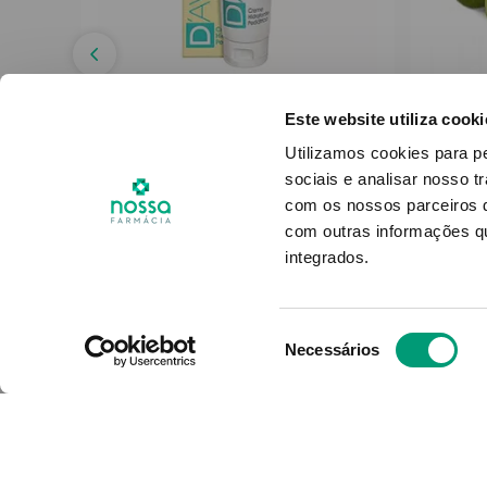
D AVEIA
Este website utiliza cooki
tick
Daveia Creme Hidrat
Must
Utilizamos cookies para p
Pediátrico Ps 100ml
sociais e analisar nosso t
com os nossos parceiros d
13
,
31
€
com outras informações qu
integrados.
ADICIONAR
Seleção
Necessários
de
consentimento
O Grupo Nossa Farmácia é o m