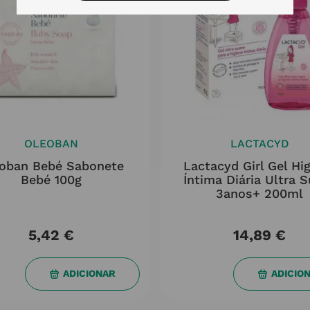
OLEOBAN
LACTACYD
oban Bebé Sabonete
Lactacyd Girl Gel Hi
Bebé 100g
Íntima Diária Ultra 
3anos+ 200ml
5,42
€
14,89
€
ADICIONAR
ADICIO