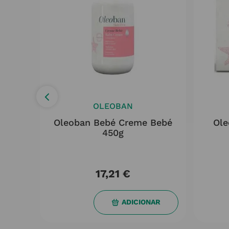
OLEOBAN
orpo
Oleoban Bebé Creme Bebé
Ole
l
450g
17,21
€
AR
ADICIONAR