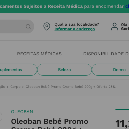
camentos Sujeitos a Receita Médica
para encomendar
c
arca ou categoria
Qual a sua localidade?
Olá 
Informar o endereço
RECEITAS MÉDICAS
DISPONIBILIDADE 
uplementos
Beleza
Dermo
ção
Corpo
Oleoban Bebé Promo Creme Bebé 200g + Oferta 25%
OLEOBAN
Oleoban Bebé Promo
11
,