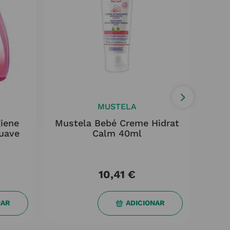
MUSTELA
giene
Mustela Bebé Creme Hidrat
Mu
Suave
Calm 40ml
10,41
€
NAR
ADICIONAR