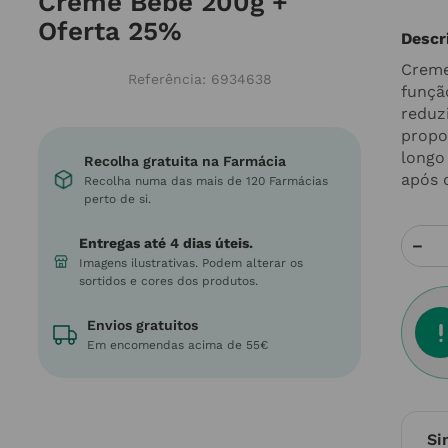
Creme Bebé 200g +
Oferta 25%
Descr
Creme
Referência
:
6934638
função
reduzi
propo
longo
Recolha gratuita na Farmácia
após o
Recolha numa das mais de 120 Farmácias
perto de si.
Entregas até 4 dias úteis.
－
Imagens ilustrativas. Podem alterar os
sortidos e cores dos produtos.
Envios gratuitos
Em encomendas acima de 55€
Si