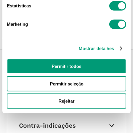
Estatísticas
Recolha em loja
Compre no site e recolha numa das mais de 120 Farmácias
perto de si.
Marketing
Mostrar detalhes
Permitir todos
Descrição do Produto
Permitir seleção
Modo de utilização
Rejeitar
Contra-indicações