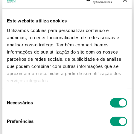
14
,
26
€
Este website utiliza cookies
Utilizamos cookies para personalizar conteúdo e
Descrição
anúncios, fornecer funcionalidades de redes sociais e
analisar nosso tráfego.
Também compartilhamos
Adicionar o produto no carrinho não garante a
informações de sua utilização do site com os nossos
sua reserva.
Finalize a compra e garanta o seu
parceiros de redes sociais, de publicidade e de análise,
produto!
que podem combinar com outras informações que se
aproximam ou recolhidas a partir de sua utilização dos
serviços integrados.
Simule o prazo e custo de entrega
Seleção
Necessários
de
consentimento
Não sei o meu código postal
Preferências