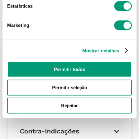
Estatísticas
Recolha em loja
Compre no site e recolha numa das mais de 120 Farmácias
perto de si.
Marketing
Mostrar detalhes
Permitir todos
Descrição do Produto
Permitir seleção
Modo de utilização
Rejeitar
Contra-indicações