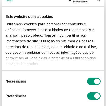
14
,
85
€
Este website utiliza cookies
Utilizamos cookies para personalizar conteúdo e
Descrição
anúncios, fornecer funcionalidades de redes sociais e
analisar nosso tráfego.
Também compartilhamos
Adicionar o produto no carrinho não garante a
informações de sua utilização do site com os nossos
sua reserva.
Finalize a compra e garanta o seu
parceiros de redes sociais, de publicidade e de análise,
produto!
que podem combinar com outras informações que se
aproximam ou recolhidas a partir de sua utilização dos
serviços integrados.
Simule o prazo e custo de entrega
Seleção
Necessários
de
consentimento
Não sei o meu código postal
Preferências